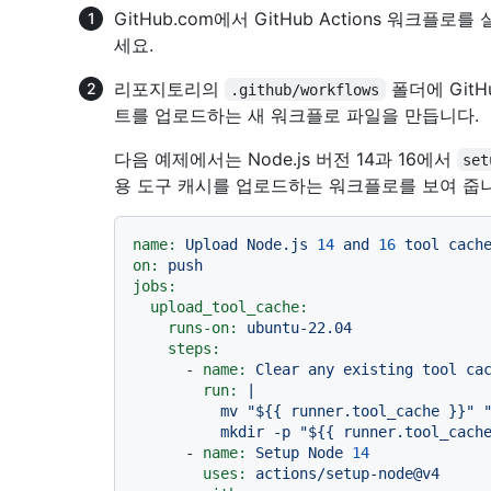
GitHub.com에서 GitHub Actions 워크
세요.
리포지토리의
폴더에 Git
.github/workflows
트를 업로드하는 새 워크플로 파일을 만듭니다.
다음 예제에서는 Node.js 버전 14과 16에서
set
용 도구 캐시를 업로드하는 워크플로를 보여 줍니
name:
Upload
Node.js
14
and
16
tool
cach
on:
push
jobs:
upload_tool_cache:
runs-on:
ubuntu-22.04
steps:
-
name:
Clear
any
existing
tool
ca
run:
|

          mv "${{ runner.tool_cache }}" "${{ runner.tool_cache }}.old"

-
name:
Setup
Node
14
uses:
actions/setup-node@v4