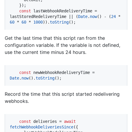
    });

const
 lastWebhookRedeliveryTime = 
lastStoredRedeliveryTime || (
Date
.
now
() - (
24
 * 
60
 * 
60
 * 
1000
)).
toString
();
Get the last time that this script ran from the
configuration variable. If the variable is not defined,
use the current time minus 24 hours.
const
 newWebhookRedeliveryTime = 
Date
.
now
().
toString
();
Record the time that this script started redelivering
webhooks.
const
 deliveries = 
await
fetchWebhookDeliveriesSince
({
