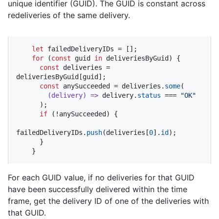
unique identifier (GUID). The GUID is constant across
redeliveries of the same delivery.
let
 failedDeliveryIDs = [];

for
 (
const
 guid 
in
 deliveriesByGuid) {

const
 deliveries = 
deliveriesByGuid[guid];

const
 anySucceeded = deliveries.
some
(

(
delivery
) =>
 delivery.
status
 === 
"OK"
      );

if
 (!anySucceeded) {

failedDeliveryIDs.
push
(deliveries[
0
].
id
);

      }

    }
For each GUID value, if no deliveries for that GUID
have been successfully delivered within the time
frame, get the delivery ID of one of the deliveries with
that GUID.