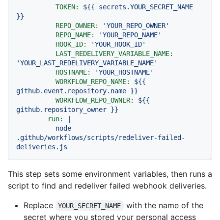
TOKEN:
${{
secrets.YOUR_SECRET_NAME
}}
REPO_OWNER:
'YOUR_REPO_OWNER'
REPO_NAME:
'YOUR_REPO_NAME'
HOOK_ID:
'YOUR_HOOK_ID'
LAST_REDELIVERY_VARIABLE_NAME:
'YOUR_LAST_REDELIVERY_VARIABLE_NAME'
HOSTNAME:
'YOUR_HOSTNAME'
WORKFLOW_REPO_NAME:
${{
github.event.repository.name
}}
WORKFLOW_REPO_OWNER:
${{
github.repository_owner
}}
run:
|
node
.github/workflows/scripts/redeliver-failed-
deliveries.js
This step sets some environment variables, then runs a
script to find and redeliver failed webhook deliveries.
Replace
with the name of the
YOUR_SECRET_NAME
secret where you stored your personal access