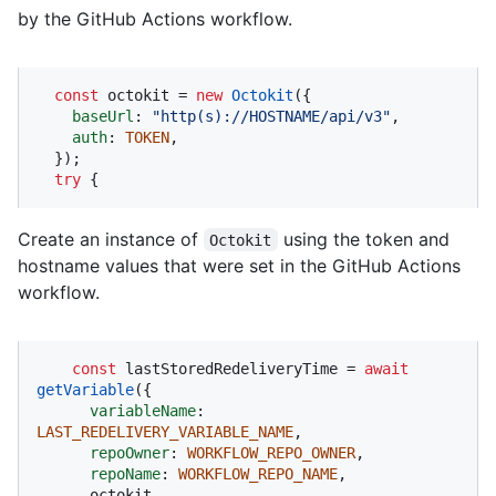
by the GitHub Actions workflow.
const
 octokit = 
new
Octokit
({ 

baseUrl
: 
"http(s)://HOSTNAME/api/v3"
,

auth
: 
TOKEN
,

  });

try
 {
Create an instance of
using the token and
Octokit
hostname values that were set in the GitHub Actions
workflow.
const
 lastStoredRedeliveryTime = 
await
getVariable
({

variableName
: 
LAST_REDELIVERY_VARIABLE_NAME
,

repoOwner
: 
WORKFLOW_REPO_OWNER
,

repoName
: 
WORKFLOW_REPO_NAME
,

      octokit,
