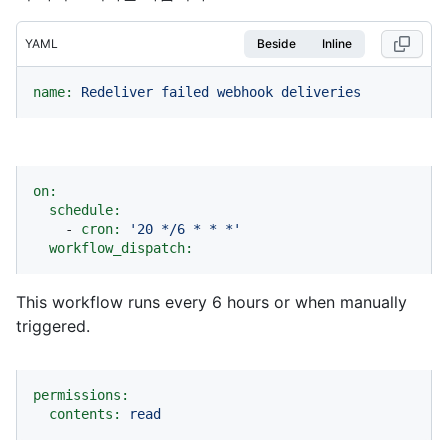
YAML
Beside
Inline
name:
Redeliver
failed
webhook
deliveries
on:
schedule:
-
cron:
'20 */6 * * *'
workflow_dispatch:
This workflow runs every 6 hours or when manually
triggered.
permissions:
contents:
read