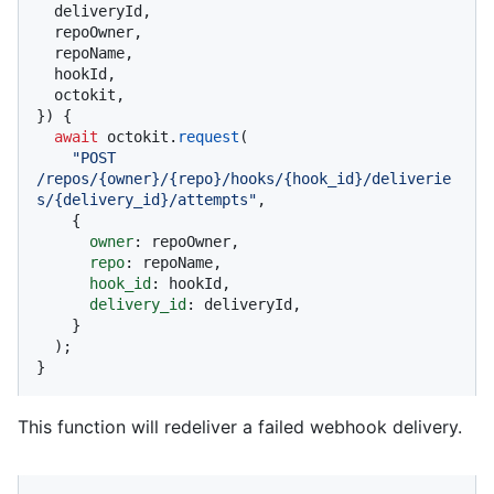
  deliveryId,

  repoOwner,

  repoName,

  hookId,

  octokit,

}
) {

await
 octokit.
request
(

"POST 
/repos/{owner}/{repo}/hooks/{hook_id}/deliverie
s/{delivery_id}/attempts"
,

    {

owner
: repoOwner,

repo
: repoName,

hook_id
: hookId,

delivery_id
: deliveryId,

    }

  );

}
This function will redeliver a failed webhook delivery.