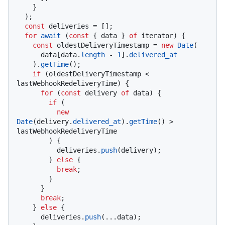
    }

  );

const
 deliveries = [];

for
await
 (
const
 { data } 
of
 iterator) {

const
 oldestDeliveryTimestamp = 
new
Date
(

      data[data.
length
 - 
1
].
delivered_at
    ).
getTime
();

if
 (oldestDeliveryTimestamp < 
lastWebhookRedeliveryTime) {

for
 (
const
 delivery 
of
 data) {

if
 (

new
Date
(delivery.
delivered_at
).
getTime
() > 
lastWebhookRedeliveryTime

        ) {

          deliveries.
push
(delivery);

        } 
else
 {

break
;

        }

      }

break
;

    } 
else
 {

      deliveries.
push
(...data);
