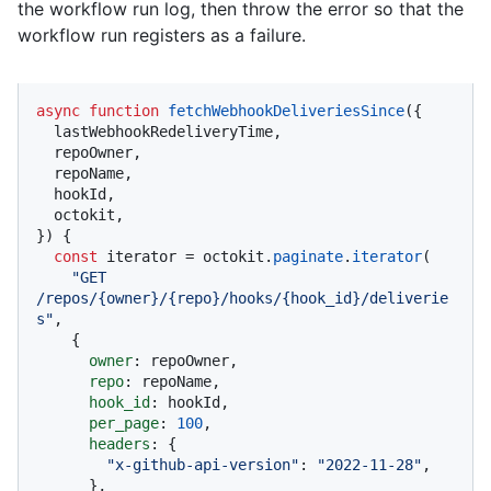
the workflow run log, then throw the error so that the
workflow run registers as a failure.
async
function
fetchWebhookDeliveriesSince
(
{

  lastWebhookRedeliveryTime,

  repoOwner,

  repoName,

  hookId,

  octokit,

}
) {

const
 iterator = octokit.
paginate
.
iterator
(

"GET 
/repos/{owner}/{repo}/hooks/{hook_id}/deliverie
s"
,

    {

owner
: repoOwner,

repo
: repoName,

hook_id
: hookId,

per_page
: 
100
,

headers
: {

"x-github-api-version"
: 
"2022-11-28"
,

      },
