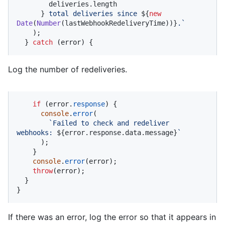
        deliveries.length

      }
 total deliveries since 
${
new
Date
(
Number
(lastWebhookRedeliveryTime))}
.`
    );

  } 
catch
 (error) {
Log the number of redeliveries.
if
 (error.
response
) {

console
.
error
(

`Failed to check and redeliver 
webhooks: 
${error.response.data.message}
`
      );

    }

console
.
error
(error);

throw
(error);

  }

}
If there was an error, log the error so that it appears in