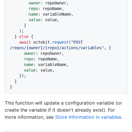
owner
: repoOwner,

repo
: repoName,

name
: variableName,

value
: value,

      }

    );

  } 
else
 {

await
 octokit.
request
(
"POST 
/repos/{owner}/{repo}/actions/variables"
, {

owner
: repoOwner,

repo
: repoName,

name
: variableName,

value
: value,

    });

  }

}
This function will update a configuration variable (or
create the variable if it doesn't already exist). For
more information, see
Store information in variables
.