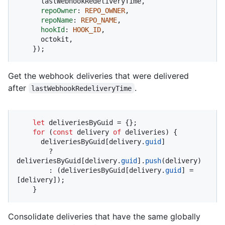
      lastWebhookRedeliveryTime,

repoOwner
: 
REPO_OWNER
,

repoName
: 
REPO_NAME
,

hookId
: 
HOOK_ID
,

      octokit,

    });
Get the webhook deliveries that were delivered
after
.
lastWebhookRedeliveryTime
let
 deliveriesByGuid = {};

for
 (
const
 delivery 
of
 deliveries) {

      deliveriesByGuid[delivery.
guid
]

        ? 
deliveriesByGuid[delivery.
guid
].
push
(delivery)

        : (deliveriesByGuid[delivery.
guid
] = 
[delivery]);

    }
Consolidate deliveries that have the same globally