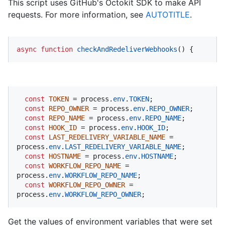
This script uses GitHub's Octokit SDK to make API
requests. For more information, see
AUTOTITLE
.
async
function
checkAndRedeliverWebhooks
(
) {
const
TOKEN
 = process.
env
.
TOKEN
;

const
REPO_OWNER
 = process.
env
.
REPO_OWNER
;

const
REPO_NAME
 = process.
env
.
REPO_NAME
;

const
HOOK_ID
 = process.
env
.
HOOK_ID
;

const
LAST_REDELIVERY_VARIABLE_NAME
 = 
process.
env
.
LAST_REDELIVERY_VARIABLE_NAME
;

const
HOSTNAME
 = process.
env
.
HOSTNAME
;

const
WORKFLOW_REPO_NAME
 = 
process.
env
.
WORKFLOW_REPO_NAME
;

const
WORKFLOW_REPO_OWNER
 = 
process.
env
.
WORKFLOW_REPO_OWNER
;
Get the values of environment variables that were set