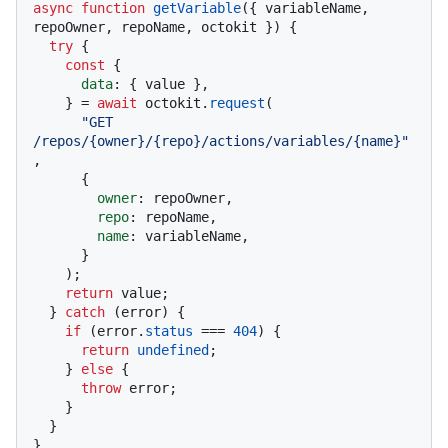
async
function
getVariable
(
{ variableName, 
repoOwner, repoName, octokit }
) {

try
 {

const
 {

data
: { value },

    } = 
await
 octokit.
request
(

"GET 
/repos/{owner}/{repo}/actions/variables/{name}"
,

      {

owner
: repoOwner,

repo
: repoName,

name
: variableName,

      }

    );

return
 value;

  } 
catch
 (error) {

if
 (error.
status
 === 
404
) {

return
undefined
;

    } 
else
 {

throw
 error;

    }

  }

}