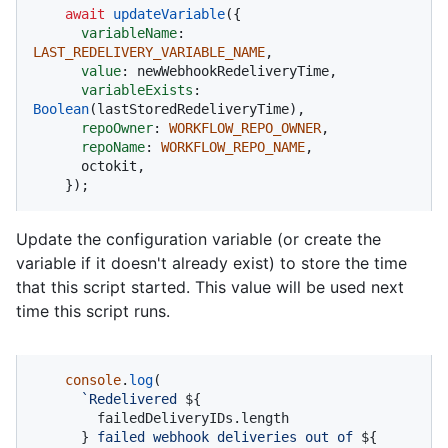
await
updateVariable
({

variableName
: 
LAST_REDELIVERY_VARIABLE_NAME
,

value
: newWebhookRedeliveryTime,

variableExists
: 
Boolean
(lastStoredRedeliveryTime),

repoOwner
: 
WORKFLOW_REPO_OWNER
,

repoName
: 
WORKFLOW_REPO_NAME
,

      octokit,

    });
Update the configuration variable (or create the
variable if it doesn't already exist) to store the time
that this script started. This value will be used next
time this script runs.
console
.
log
(

`Redelivered 
${

        failedDeliveryIDs.length

      }
 failed webhook deliveries out of 
${
