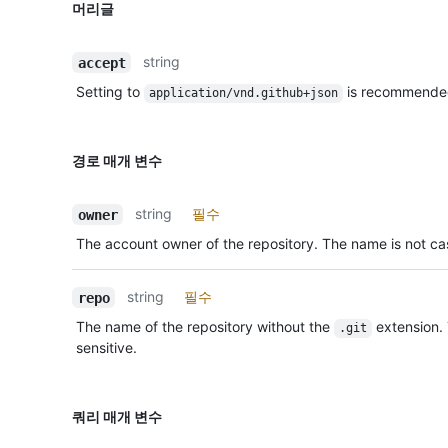
머리글
string
accept
Setting to
is recommende
application/vnd.github+json
경로 매개 변수
string
필수
owner
The account owner of the repository. The name is not cas
string
필수
repo
The name of the repository without the
extension.
.git
sensitive.
쿼리 매개 변수