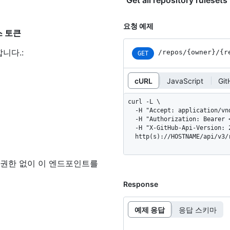
"Get all repository rule
요청 예제
세스 토큰
합니다.
:
/repos
/{owner}
/{r
GET
cURL
JavaScript
Gi
curl -L \

  -H "Accept: application/vnd.github+json" \

  -H "Authorization: Bearer <YOUR-TOKEN>" \

  -H "X-GitHub-Api-Version: 2022-11-28" \

  http(s)://HOSTNAME/api/v3
 권한 없이 이 엔드포인트를
Response
예제 응답
응답 스키마