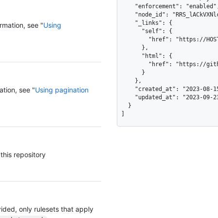
    "enforcement": "enabled",

    "node_id": "RRS_lACkVXNlcgQQ",

    "_links": {

rmation, see "
Using
      "self": {

        "href": "https://HOSTNAME/repos/monalisa/my-repo/rulesets/314"

      },

      "html": {

        "href": "https://github.com/monalisa/my-repo/rules/314"

      }

    },

ation, see "
Using pagination
    "created_at": "2023-08-15T08:43:03Z",

    "updated_at": "2023-09-23T16:29:47Z"

  }

]
this repository
vided, only rulesets that apply