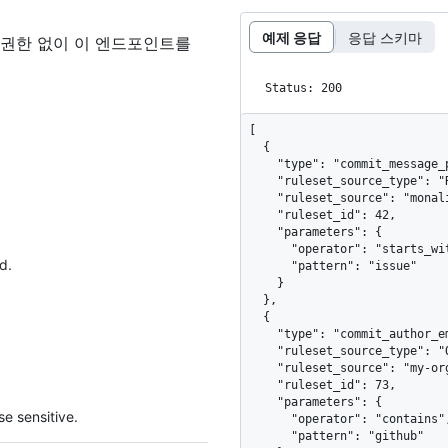
예제 응답
응답 스키마
 권한 없이 이 엔드포인트를
Status: 200
[

  {

    "type": "commit_message_pattern",

    "ruleset_source_type": "Repository",

    "ruleset_source": "monalisa/my-repo",

    "ruleset_id": 42,

    "parameters": {

      "operator": "starts_with",

d.
      "pattern": "issue"

    }

  },

  {

    "type": "commit_author_email_pattern",

    "ruleset_source_type": "Organization",

    "ruleset_source": "my-org",

    "ruleset_id": 73,

    "parameters": {

e sensitive.
      "operator": "contains",

      "pattern": "github"
