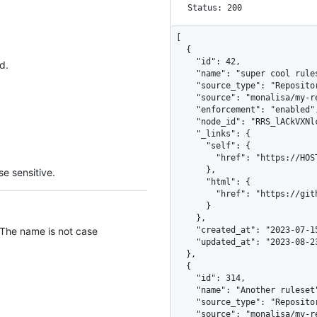
Status: 200
[

  {

    "id": 42,

d.
    "name": "super cool ruleset",

    "source_type": "Repository",

    "source": "monalisa/my-repo",

    "enforcement": "enabled",

    "node_id": "RRS_lACkVXNlcgQB",

    "_links": {

      "self": {

        "href": "https://HOSTNAME/repos/monalisa/my-repo/rulesets/42"

      },

e sensitive.
      "html": {

        "href": "https://github.com/monalisa/my-repo/rules/42"

      }

    },

 The name is not case
    "created_at": "2023-07-15T08:43:03Z",

    "updated_at": "2023-08-23T16:29:47Z"

  },

  {

    "id": 314,

    "name": "Another ruleset",

    "source_type": "Repository",

    "source": "monalisa/my-repo",
