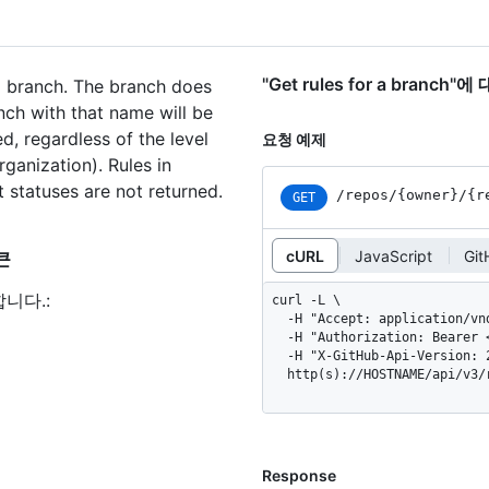
"Get rules for a branch
ed branch. The branch does
nch with that name will be
ed, regardless of the level
요청 예제
rganization). Rules in
t statuses are not returned.
/repos
/{owner}
/{r
GET
cURL
JavaScript
Gi
토큰
합니다.
:
curl -L \

  -H "Accept: application/vnd.github+json" \

  -H "Authorization: Bearer <YOUR-TOKEN>" \

  -H "X-GitHub-Api-Version: 2022-11-28" \

  http(s)://HOSTNAME/api/v3
Response