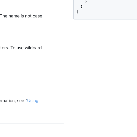
    }

  }

]
 The name is not case
ters. To use wildcard
rmation, see "
Using