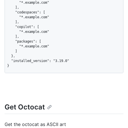
      "*.example.com"

    ],

    "codespaces": [

      "*.example.com"

    ],

    "copilot": [

      "*.example.com"

    ],

    "packages": [

      "*.example.com"

    ]

  },

  "installed_version": "3.19.0"

}
Get Octocat
Get the octocat as ASCII art