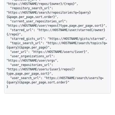
"https://HOSTNAME/repos/{owner}/{repo}",

  "repository_search_url": 
"https://HOSTNAME/search/repositories?q={query}
{&page,per_page,sort,order}",

  "current_user_repositories_url": 
"https://HOSTNAME/user/repos{?type,page,per_page,sort}",

  "starred_url": "https://HOSTNAME/user/starred{/owner}
{/repo}",

  "starred_gists_url": "https://HOSTNAME/gists/starred",

  "topic_search_url": "https://HOSTNAME/search/topics?q=
{query}{&page,per_page}",

  "user_url": "https://HOSTNAME/users/{user}",

  "user_organizations_url": 
"https://HOSTNAME/user/orgs",

  "user_repositories_url": 
"https://HOSTNAME/users/{user}/repos{?
type,page,per_page,sort}",

  "user_search_url": "https://HOSTNAME/search/users?q=
{query}{&page,per_page,sort,order}"

}