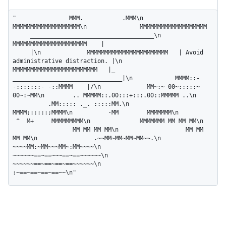
"               MMM.           .MMM\n               
MMMMMMMMMMMMMMMMMMM\n               MMMMMMMMMMMMMMMMMMM 
     ___________________________________\n              
MMMMMMMMMMMMMMMMMMMMM    |                              
     |\n             MMMMMMMMMMMMMMMMMMMMMMM   | Avoid 
administrative distraction. |\n            
MMMMMMMMMMMMMMMMMMMMMMMM   |_   
_______________________________|\n            MMMM::- 
-:::::::- -::MMMM    |/\n             MM~:~ 00~:::::~ 
00~:~MM\n        .. MMMMM::.00:::+:::.00::MMMMM ..\n    
          .MM::::: ._. :::::MM.\n                 
MMMM;:::::;MMMM\n          -MM        MMMMMMM\n         
 ^  M+     MMMMMMMMM\n              MMMMMMM MM MM MM\n  
                 MM MM MM MM\n                   MM MM 
MM MM\n                .~~MM~MM~MM~MM~~.\n             
~~~~MM:~MM~~~MM~:MM~~~~\n            
~~~~~~==~==~~~==~==~~~~~~\n             
~~~~~~==~==~==~==~~~~~~\n                 
:~==~==~==~==~~\n"