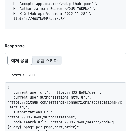
  -H "Accept: application/vnd.github+json" \

  -H "Authorization: Bearer <YOUR-TOKEN>" \

  -H "X-GitHub-Api-Version: 2022-11-28" \

  http(s)://HOSTNAME/api/v3/
Response
예제 응답
응답 스키마
Status: 200
{

  "current_user_url": "https://HOSTNAME/user",

  "current_user_authorizations_html_url": 
"https://github.com/settings/connections/applications{/c
lient_id}",

  "authorizations_url": 
"https://HOSTNAME/authorizations",

  "code_search_url": "https://HOSTNAME/search/code?q=
{query}{&page,per_page,sort,order}",
