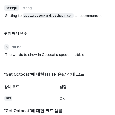
string
accept
Setting to
is recommended.
application/vnd.github+json
쿼리 매개 변수
string
s
The words to show in Octocat's speech bubble
"Get Octocat"에 대한 HTTP 응답 상태 코드
상태 코드
설명
OK
200
"Get Octocat"에 대한 코드 샘플