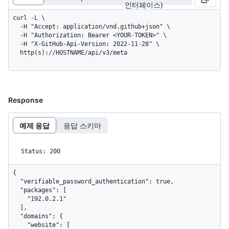
인터페이스)
curl -L \

  -H "Accept: application/vnd.github+json" \

  -H "Authorization: Bearer <YOUR-TOKEN>" \

  -H "X-GitHub-Api-Version: 2022-11-28" \

  http(s)://HOSTNAME/api/v3/meta
Response
예제 응답
응답 스키마
Status: 200
{

  "verifiable_password_authentication": true,

  "packages": [

    "192.0.2.1"

  ],

  "domains": {

    "website": [
