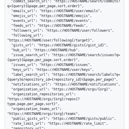
  "commit_search_url": "https://HOSTNAME/search/commits?
q={query}{&page,per_page,sort,order}",

  "emails_url": "https://HOSTNAME/user/emails",

  "emojis_url": "https://HOSTNAME/emojis",

  "events_url": "https://HOSTNAME/events",

  "feeds_url": "https://HOSTNAME/feeds",

  "followers_url": "https://HOSTNAME/user/followers",

  "following_url": 
"https://HOSTNAME/user/following{/target}",

  "gists_url": "https://HOSTNAME/gists{/gist_id}",

  "hub_url": "https://HOSTNAME/hub",

  "issue_search_url": "https://HOSTNAME/search/issues?q=
{query}{&page,per_page,sort,order}",

  "issues_url": "https://HOSTNAME/issues",

  "keys_url": "https://HOSTNAME/user/keys",

  "label_search_url": "https://HOSTNAME/search/labels?q=
{query}&repository_id={repository_id}{&page,per_page}",

  "notifications_url": "https://HOSTNAME/notifications",

  "organization_url": "https://HOSTNAME/orgs/{org}",

  "organization_repositories_url": 
"https://HOSTNAME/orgs/{org}/repos{?
type,page,per_page,sort}",

  "organization_teams_url": 
"https://HOSTNAME/orgs/{org}/teams",

  "public_gists_url": "https://HOSTNAME/gists/public",

  "rate_limit_url": "https://HOSTNAME/rate_limit",

  "repository_url": 