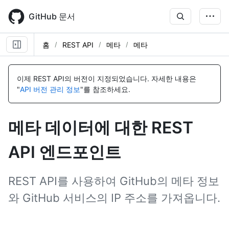
Skip
to
GitHub 문서
main
content
홈
REST API
메타
메타
이
이
름,
름,
이제 REST API의 버전이 지정되었습니다.
자세한 내용은
유
유
"
API 버전 관리 정보
"를 참조하세요.
형,
형,
설
설
명
명
메타 데이터에 대한 REST
API 엔드포인트
REST API를 사용하여 GitHub의 메타 정보
와 GitHub 서비스의 IP 주소를 가져옵니다.