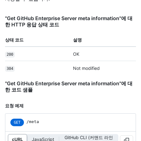
"Get GitHub Enterprise Server meta information"에 대
한 HTTP 응답 상태 코드
상태 코드
설명
OK
200
Not modified
304
"Get GitHub Enterprise Server meta information"에 대
한 코드 샘플
요청 예제
/meta
GET
GitHub CLI (커맨드 라인
cURL
JavaScript