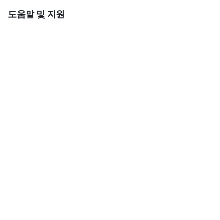
도움말 및 지원
필요한 항목을 찾으셨나요?
예
아니요
개인 정보 보호 정책
계속 도움이 필요하세요?
GitHub 커뮤니티에 문의
고객 지원 문의
법률
이 콘텐츠 중 일부는 기계 또는 AI로 번역되었을 수 있습니다.
©
2026
GitHub, Inc.
사용 약관
개인 정보 보호
상태
가격 책정
전문가 서비스
블로그