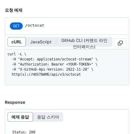
요청 예제
/octocat
GET
GitHub CLI (커맨드 라인
cURL
JavaScript
인터페이스)
curl -L \

  -H "Accept: application/octocat-stream" \

  -H "Authorization: Bearer <YOUR-TOKEN>" \

  -H "X-GitHub-Api-Version: 2022-11-28" \

  http(s)://HOSTNAME/api/v3/octocat
Response
예제 응답
응답 스키마
Status: 200