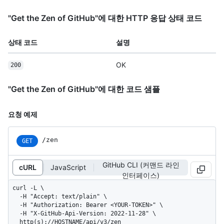
"Get the Zen of GitHub"에 대한 HTTP 응답 상태 코드
상태 코드
설명
OK
200
"Get the Zen of GitHub"에 대한 코드 샘플
요청 예제
/zen
GET
GitHub CLI (커맨드 라인
cURL
JavaScript
인터페이스)
curl -L \

  -H "Accept: text/plain" \

  -H "Authorization: Bearer <YOUR-TOKEN>" \

  -H "X-GitHub-Api-Version: 2022-11-28" \

  http(s)://HOSTNAME/api/v3/zen