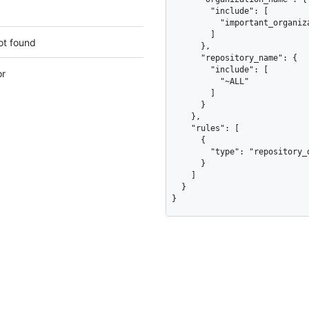
        "include": [

          "important_organization"

        ]

ot found
      },

      "repository_name": {

        "include": [

or
          "~ALL"

        ]

      }

    },

    "rules": [

      {

        "type": "repository_delete"

      }

    ]

  }

}