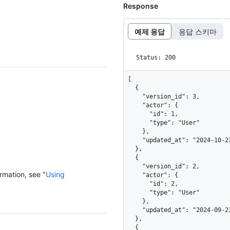
Response
예제 응답
응답 스키마
Status: 200
[

  {

    "version_id": 3,

    "actor": {

      "id": 1,

      "type": "User"

    },

    "updated_at": "2024-10-23T16:29:47Z"

  },

  {

    "version_id": 2,

rmation, see "
Using
    "actor": {

      "id": 2,

      "type": "User"

    },

    "updated_at": "2024-09-23T16:29:47Z"

  },

  {
