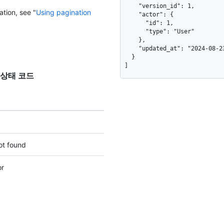
    "version_id": 1,

ation, see "
Using pagination
    "actor": {

      "id": 1,

      "type": "User"

    },

    "updated_at": "2024-08-23T16:29:47Z"

  }

]
응답 상태 코드
ot found
or