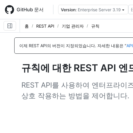
Skip
to
GitHub 문서
{
Version:
Enterprise Server 3.19
main
content
홈
REST API
기업 관리자
규칙
이
이
이
이
이
름,
름,
름,
름,
름,
이제 REST API의 버전이 지정되었습니다.
자세한 내용은 "
AP
유
유
유
유
유
형,
형,
형,
형,
형,
설
설
설
설
설
규칙에 대한 REST API 
명
명
명
명
명
REST API를 사용하여 엔터프라
상호 작용하는 방법을 제어합니다.