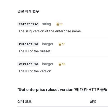
경로 매개 변수
string
필수
enterprise
The slug version of the enterprise name.
integer
필수
ruleset_id
The ID of the ruleset.
integer
필수
version_id
The ID of the version
"Get enterprise ruleset version"에 대한 HTTP 
상태 코드
설명