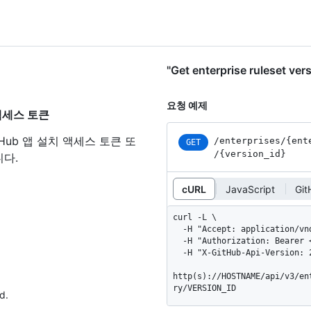
"Get enterprise ruleset 
요청 예제
된 액세스 토큰
tHub 앱 설치 액세스 토큰 또
/enterprises
/{ent
GET
/{version_
id}
다.
cURL
JavaScript
Gi
curl -L \

  -H "Accept: application/vnd.github+json" \

  -H "Authorization: Bearer <YOUR-TOKEN>" \

  -H "X-GitHub-Api-Version: 2022-11-28" \

http(s)://HOSTNAME/api/v3/en
ry/VERSION_ID
d.