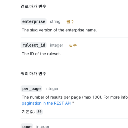
경로 매개 변수
string
필수
enterprise
The slug version of the enterprise name.
integer
필수
ruleset_id
The ID of the ruleset.
쿼리 매개 변수
integer
per_page
The number of results per page (max 100). For more info
pagination in the REST API
."
기본값
:
30
integer
page