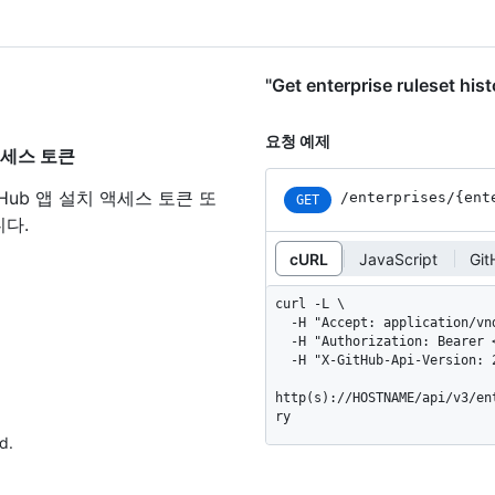
"Get enterprise ruleset 
요청 예제
된 액세스 토큰
tHub 앱 설치 액세스 토큰 또
/enterprises
/{ent
GET
다.
cURL
JavaScript
Gi
curl -L \

  -H "Accept: application/vnd.github+json" \

  -H "Authorization: Bearer <YOUR-TOKEN>" \

  -H "X-GitHub-Api-Version: 2022-11-28" \

http(s)://HOSTNAME/api/v3/en
ry
d.