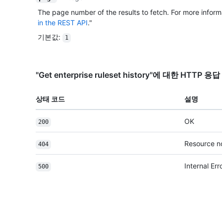
The page number of the results to fetch. For more inform
in the REST API
."
기본값
:
1
"Get enterprise ruleset history"에 대한 HTTP 
상태 코드
설명
OK
200
Resource n
404
Internal Err
500