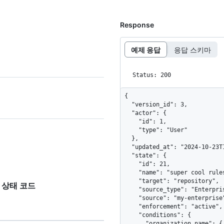
Response
예제 응답
응답 스키마
Status: 200
{

  "version_id": 3,

  "actor": {

    "id": 1,

    "type": "User"

  },

  "updated_at": "2024-10-23T16:29:47Z",

  "state": {

    "id": 21,

    "name": "super cool ruleset",

    "target": "repository",

응답 상태 코드
    "source_type": "Enterprise",

    "source": "my-enterprise",

    "enforcement": "active",

    "conditions": {

      "organization_name": {
