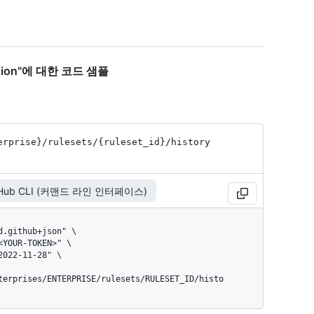
version"에 대한 코드 샘플
erprise}
/rulesets
/{ruleset_
id}
/history
tHub CLI (커맨드 라인 인터페이스)
terprises/ENTERPRISE/rulesets/RULESET_ID/histo