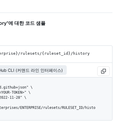
history"에 대한 코드 샘플
erprise}
/rulesets
/{ruleset_
id}
/history
tHub CLI (커맨드 라인 인터페이스)
terprises/ENTERPRISE/rulesets/RULESET_ID/histo