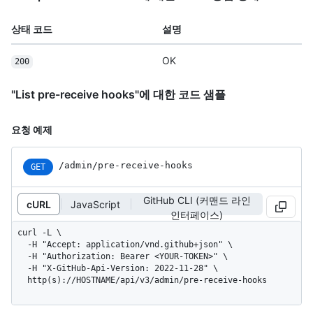
상태 코드
설명
OK
200
"List pre-receive hooks"에 대한 코드 샘플
요청 예제
/admin/pre-receive-hooks
GET
GitHub CLI (커맨드 라인
cURL
JavaScript
인터페이스)
curl -L \

  -H "Accept: application/vnd.github+json" \

  -H "Authorization: Bearer <YOUR-TOKEN>" \

  -H "X-GitHub-Api-Version: 2022-11-28" \

  http(s)://HOSTNAME/api/v3/admin/pre-receive-hooks