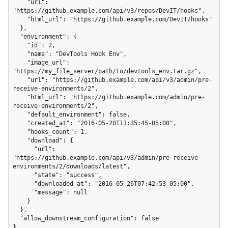
    "url": 
"https://github.example.com/api/v3/repos/DevIT/hooks",

    "html_url": "https://github.example.com/DevIT/hooks"

  },

  "environment": {

    "id": 2,

    "name": "DevTools Hook Env",

    "image_url": 
"https://my_file_server/path/to/devtools_env.tar.gz",

    "url": "https://github.example.com/api/v3/admin/pre-
receive-environments/2",

    "html_url": "https://github.example.com/admin/pre-
receive-environments/2",

    "default_environment": false,

    "created_at": "2016-05-20T11:35:45-05:00",

    "hooks_count": 1,

    "download": {

      "url": 
"https://github.example.com/api/v3/admin/pre-receive-
environments/2/downloads/latest",

      "state": "success",

      "downloaded_at": "2016-05-26T07:42:53-05:00",

      "message": null

    }

  },

  "allow_downstream_configuration": false

}