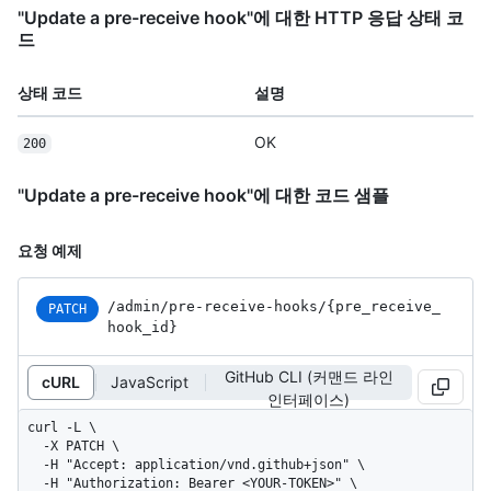
"Update a pre-receive hook"에 대한 HTTP 응답 상태 코
드
상태 코드
설명
OK
200
"Update a pre-receive hook"에 대한 코드 샘플
요청 예제
/admin
/pre-receive-hooks
/{pre_
receive_
PATCH
hook_
id}
GitHub CLI (커맨드 라인
cURL
JavaScript
인터페이스)
curl -L \

  -X PATCH \

  -H "Accept: application/vnd.github+json" \

  -H "Authorization: Bearer <YOUR-TOKEN>" \
