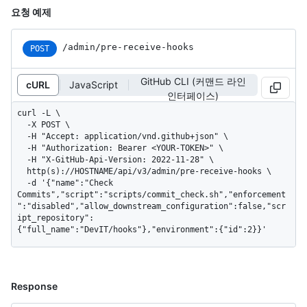
요청 예제
/admin/pre-receive-hooks
POST
GitHub CLI (커맨드 라인
cURL
JavaScript
인터페이스)
curl -L \

  -X POST \

  -H "Accept: application/vnd.github+json" \

  -H "Authorization: Bearer <YOUR-TOKEN>" \

  -H "X-GitHub-Api-Version: 2022-11-28" \

  http(s)://HOSTNAME/api/v3/admin/pre-receive-hooks \

  -d '{"name":"Check 
Commits","script":"scripts/commit_check.sh","enforcement
":"disabled","allow_downstream_configuration":false,"scr
ipt_repository":
{"full_name":"DevIT/hooks"},"environment":{"id":2}}'
Response