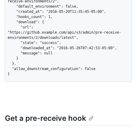
receive-environments/2",

    "default_environment": false,

    "created_at": "2016-05-20T11:35:45-05:00",

    "hooks_count": 1,

    "download": {

      "url": 
"https://github.example.com/api/v3/admin/pre-receive-
environments/2/downloads/latest",

      "state": "success",

      "downloaded_at": "2016-05-26T07:42:53-05:00",

      "message": null

    }

  },

  "allow_downstream_configuration": false

}
Get a pre-receive hook