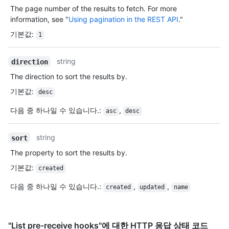
The page number of the results to fetch. For more
information, see "
Using pagination in the REST API
."
기본값
:
1
string
direction
The direction to sort the results by.
기본값
:
desc
다음 중 하나일 수 있습니다.
:
,
asc
desc
string
sort
The property to sort the results by.
기본값
:
created
다음 중 하나일 수 있습니다.
:
,
,
created
updated
name
"List pre-receive hooks"에 대한 HTTP 응답 상태 코드