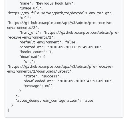
      "name": "DevTools Hook Env",

      "image_url": 
"https://my_file_server/path/to/devtools_env.tar.gz",

      "url": 
"https://github.example.com/api/v3/admin/pre-receive-
environments/2",

      "html_url": "https://github.example.com/admin/pre-
receive-environments/2",

      "default_environment": false,

      "created_at": "2016-05-20T11:35:45-05:00",

      "hooks_count": 1,

      "download": {

        "url": 
"https://github.example.com/api/v3/admin/pre-receive-
environments/2/downloads/latest",

        "state": "success",

        "downloaded_at": "2016-05-26T07:42:53-05:00",

        "message": null

      }

    },

    "allow_downstream_configuration": false

  }

]