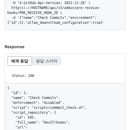
  -H "X-GitHub-Api-Version: 2022-11-28" \

  http(s)://HOSTNAME/api/v3/admin/pre-receive-
hooks/PRE_RECEIVE_HOOK_ID \

  -d '{"name":"Check Commits","environment":
{"id":1},"allow_downstream_configuration":true}'
Response
예제 응답
응답 스키마
Status: 200
{

  "id": 1,

  "name": "Check Commits",

  "enforcement": "disabled",

  "script": "scripts/commmit_check.sh",

  "script_repository": {

    "id": 595,

    "full_name": "DevIT/hooks",

    "url": 