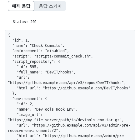
예제 응답
응답 스키마
Status: 201
{

  "id": 1,

  "name": "Check Commits",

  "enforcement": "disabled",

  "script": "scripts/commmit_check.sh",

  "script_repository": {

    "id": 595,

    "full_name": "DevIT/hooks",

    "url": 
"https://github.example.com/api/v3/repos/DevIT/hooks",

    "html_url": "https://github.example.com/DevIT/hooks"

  },

  "environment": {

    "id": 2,

    "name": "DevTools Hook Env",

    "image_url": 
"https://my_file_server/path/to/devtools_env.tar.gz",

    "url": "https://github.example.com/api/v3/admin/pre-
receive-environments/2",

    "html_url": "https://github.example.com/admin/pre-