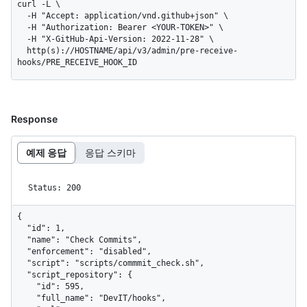
curl -L \

  -H "Accept: application/vnd.github+json" \

  -H "Authorization: Bearer <YOUR-TOKEN>" \

  -H "X-GitHub-Api-Version: 2022-11-28" \

  http(s)://HOSTNAME/api/v3/admin/pre-receive-
hooks/PRE_RECEIVE_HOOK_ID
Response
예제 응답
응답 스키마
Status: 200
{

  "id": 1,

  "name": "Check Commits",

  "enforcement": "disabled",

  "script": "scripts/commmit_check.sh",

  "script_repository": {

    "id": 595,

    "full_name": "DevIT/hooks",
