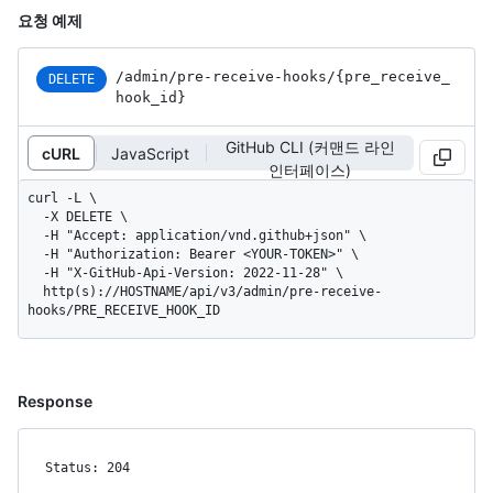
요청 예제
/admin
/pre-receive-hooks
/{pre_
receive_
DELETE
hook_
id}
GitHub CLI (커맨드 라인
cURL
JavaScript
인터페이스)
curl -L \

  -X DELETE \

  -H "Accept: application/vnd.github+json" \

  -H "Authorization: Bearer <YOUR-TOKEN>" \

  -H "X-GitHub-Api-Version: 2022-11-28" \

  http(s)://HOSTNAME/api/v3/admin/pre-receive-
hooks/PRE_RECEIVE_HOOK_ID
Response
Status: 204