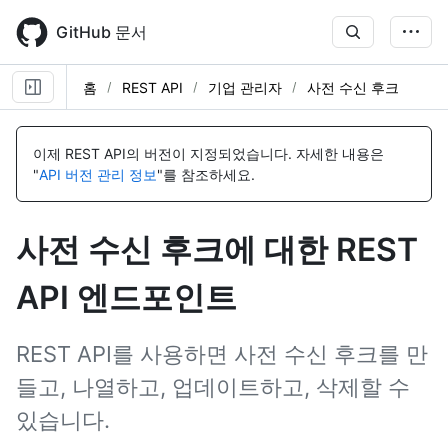
Skip
to
GitHub 문서
main
content
홈
REST API
기업 관리자
사전 수신 후크
이
이
이
이
이
이
이
이
이
이
이
름,
름,
름,
름,
름,
름,
름,
름,
름,
름,
름,
이제 REST API의 버전이 지정되었습니다.
자세한 내용은
유
유
유
유
유
유
유
유
유
유
유
"
API 버전 관리 정보
"를 참조하세요.
형,
형,
형,
형,
형,
형,
형,
형,
형,
형,
형,
설
설
설
설
설
설
설
설
설
설
설
명
명
명
명
명
명
명
명
명
명
명
사전 수신 후크에 대한 REST
API 엔드포인트
REST API를 사용하면 사전 수신 후크를 만
들고, 나열하고, 업데이트하고, 삭제할 수
있습니다.