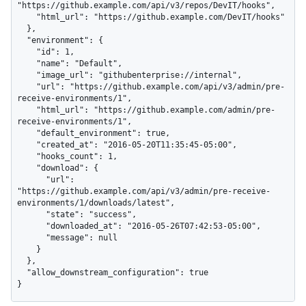
"https://github.example.com/api/v3/repos/DevIT/hooks",

    "html_url": "https://github.example.com/DevIT/hooks"

  },

  "environment": {

    "id": 1,

    "name": "Default",

    "image_url": "githubenterprise://internal",

    "url": "https://github.example.com/api/v3/admin/pre-
receive-environments/1",

    "html_url": "https://github.example.com/admin/pre-
receive-environments/1",

    "default_environment": true,

    "created_at": "2016-05-20T11:35:45-05:00",

    "hooks_count": 1,

    "download": {

      "url": 
"https://github.example.com/api/v3/admin/pre-receive-
environments/1/downloads/latest",

      "state": "success",

      "downloaded_at": "2016-05-26T07:42:53-05:00",

      "message": null

    }

  },

  "allow_downstream_configuration": true

}