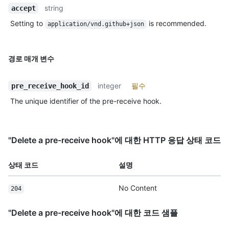
string
accept
Setting to
is recommended.
application/vnd.github+json
경로 매개 변수
integer
필수
pre_receive_hook_id
The unique identifier of the pre-receive hook.
"Delete a pre-receive hook"에 대한 HTTP 응답 상태 코드
상태 코드
설명
No Content
204
"Delete a pre-receive hook"에 대한 코드 샘플