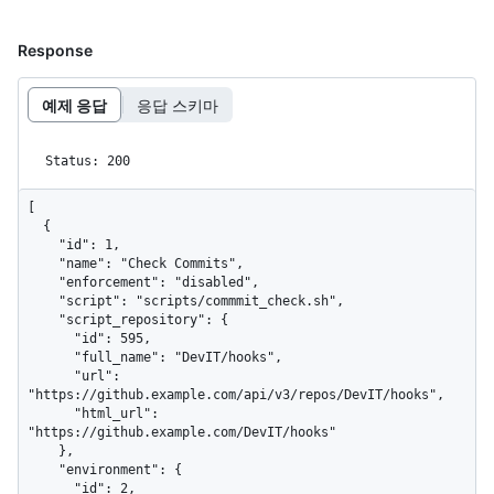
Response
예제 응답
응답 스키마
Status: 200
[

  {

    "id": 1,

    "name": "Check Commits",

    "enforcement": "disabled",

    "script": "scripts/commmit_check.sh",

    "script_repository": {

      "id": 595,

      "full_name": "DevIT/hooks",

      "url": 
"https://github.example.com/api/v3/repos/DevIT/hooks",

      "html_url": 
"https://github.example.com/DevIT/hooks"

    },

    "environment": {

      "id": 2,
