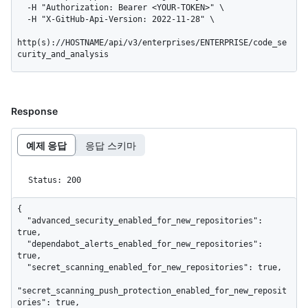
  -H "Authorization: Bearer <YOUR-TOKEN>" \

  -H "X-GitHub-Api-Version: 2022-11-28" \

http(s)://HOSTNAME/api/v3/enterprises/ENTERPRISE/code_se
curity_and_analysis
Response
예제 응답
응답 스키마
Status: 200
{

  "advanced_security_enabled_for_new_repositories": 
true,

  "dependabot_alerts_enabled_for_new_repositories": 
true,

  "secret_scanning_enabled_for_new_repositories": true,

"secret_scanning_push_protection_enabled_for_new_reposit
ories": true,
