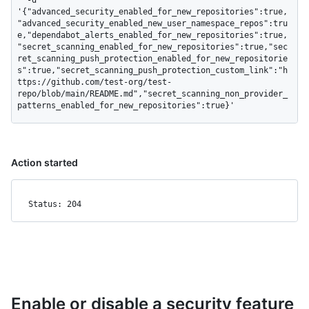
  -d 
'{"advanced_security_enabled_for_new_repositories":true,
"advanced_security_enabled_new_user_namespace_repos":tru
e,"dependabot_alerts_enabled_for_new_repositories":true,
"secret_scanning_enabled_for_new_repositories":true,"sec
ret_scanning_push_protection_enabled_for_new_repositorie
s":true,"secret_scanning_push_protection_custom_link":"h
ttps://github.com/test-org/test-
repo/blob/main/README.md","secret_scanning_non_provider_
patterns_enabled_for_new_repositories":true}'
Action started
Status: 204
Enable or disable a security feature