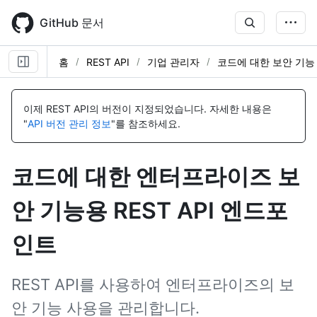
Skip
to
GitHub 문서
main
content
홈
REST API
기업 관리자
코드에 대한 보안 기능
이
이
이
이
이
이
이
름,
름,
름,
름,
름,
름,
름,
이제 REST API의 버전이 지정되었습니다.
자세한 내용은
유
유
유
유
유
유
유
"
API 버전 관리 정보
"를 참조하세요.
형,
형,
형,
형,
형,
형,
형,
설
설
설
설
설
설
설
명
명
명
명
명
명
명
코드에 대한 엔터프라이즈 보
안 기능용 REST API 엔드포
인트
REST API를 사용하여 엔터프라이즈의 보
안 기능 사용을 관리합니다.