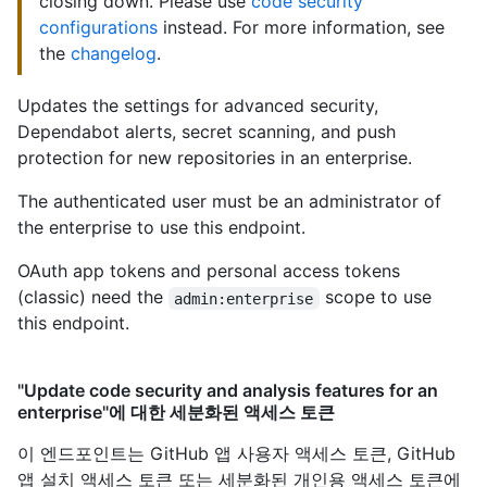
closing down. Please use
code security
configurations
instead. For more information, see
the
changelog
.
Updates the settings for advanced security,
Dependabot alerts, secret scanning, and push
protection for new repositories in an enterprise.
The authenticated user must be an administrator of
the enterprise to use this endpoint.
OAuth app tokens and personal access tokens
(classic) need the
scope to use
admin:enterprise
this endpoint.
"Update code security and analysis features for an
enterprise"에 대한 세분화된 액세스 토큰
이 엔드포인트는 GitHub 앱 사용자 액세스 토큰, GitHub
앱 설치 액세스 토큰 또는 세분화된 개인용 액세스 토큰에