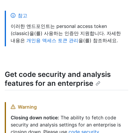
참고
이러한 엔드포인트는 personal access token
(classic)을(를) 사용하는 인증만 지원합니다. 자세한
내용은
개인용 액세스 토큰 관리
을(를) 참조하세요.
Get code security and analysis
features for an enterprise
Warning
Closing down notice:
The ability to fetch code
security and analysis settings for an enterprise is
closing down. Please use
code security