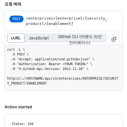
요청 예제
/enterprises
/{enterprise}
/{security_
POST
product}
/{enablement}
GitHub CLI (커맨드 라인
cURL
JavaScript
인터페이스)
curl -L \

  -X POST \

  -H "Accept: application/vnd.github+json" \

  -H "Authorization: Bearer <YOUR-TOKEN>" \

  -H "X-GitHub-Api-Version: 2022-11-28" \

http(s)://HOSTNAME/api/v3/enterprises/ENTERPRISE/SECURIT
Y_PRODUCT/ENABLEMENT
Action started
Status: 204