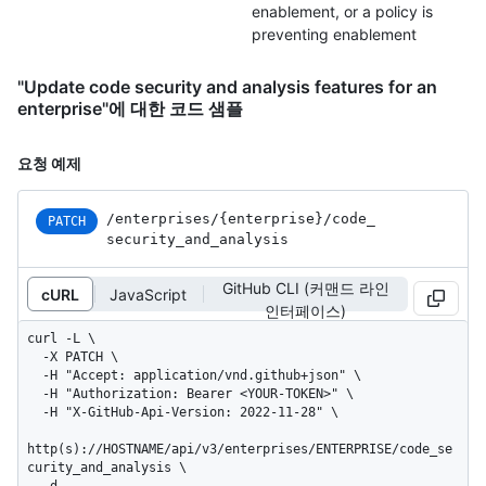
enablement, or a policy is
preventing enablement
"Update code security and analysis features for an
enterprise"에 대한 코드 샘플
요청 예제
/enterprises
/{enterprise}
/code_
PATCH
security_
and_
analysis
GitHub CLI (커맨드 라인
cURL
JavaScript
인터페이스)
curl -L \

  -X PATCH \

  -H "Accept: application/vnd.github+json" \

  -H "Authorization: Bearer <YOUR-TOKEN>" \

  -H "X-GitHub-Api-Version: 2022-11-28" \

http(s)://HOSTNAME/api/v3/enterprises/ENTERPRISE/code_se
curity_and_analysis \
