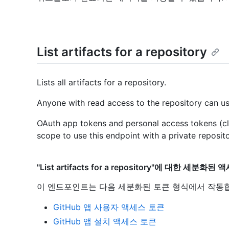
List artifacts for a repository
Lists all artifacts for a repository.
Anyone with read access to the repository can us
OAuth app tokens and personal access tokens (cl
scope to use this endpoint with a private reposito
"List artifacts for a repository"에 대한 세분화된
이 엔드포인트는 다음 세분화된 토큰 형식에서 작동
GitHub 앱 사용자 액세스 토큰
GitHub 앱 설치 액세스 토큰