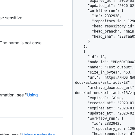
      "expires_at": "2020-03-21T14:59:22Z",

      "updated_at": "2020-02-21T14:59:22Z",

      "workflow_run": {

        "id": 2332938,

e sensitive.
        "repository_id": 1296269,

        "head_repository_id": 1296269,

        "head_branch": "main",

        "head_sha": "328faa0536e6fef19753d9d91dc96a9931694ce3"

      }

 The name is not case
    },

    {

      "id": 13,

      "node_id": "MDg6QXJ0aWZhY3QxMw==",

      "name": "Test output",

      "size_in_bytes": 453,

      "url": "https://HOSTNAME/repos/octo-org/octo-
docs/actions/artifacts/13",

      "archive_download_url": "https://HOSTNAME/repos/octo-org/octo-
docs/actions/artifacts/13/zip
rmation, see "
Using
      "expired": false,

      "created_at": "2020-01-10T14:59:22Z",

      "expires_at": "2020-03-21T14:59:22Z",

      "updated_at": "2020-02-21T14:59:22Z",

      "workflow_run": {

        "id": 2332942,

        "repository_id": 1296269,

        "head_repository_id": 1296269,

ation, see "
Using pagination