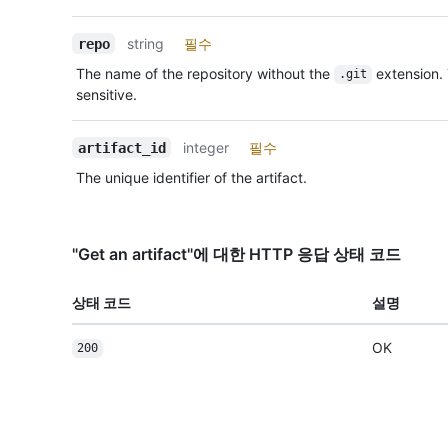
string
필수
repo
The name of the repository without the
extension.
.git
sensitive.
integer
필수
artifact_id
The unique identifier of the artifact.
"Get an artifact"에 대한 HTTP 응답 상태 코드
상태 코드
설명
OK
200