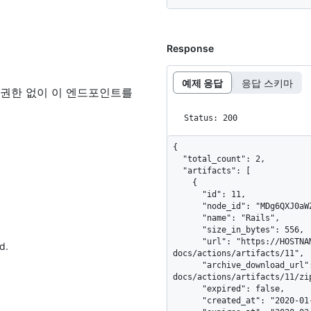
Response
예제 응답
응답 스키마
 권한 없이 이 엔드포인트를
Status: 200
{

  "total_count": 2,

  "artifacts": [

    {

      "id": 11,

      "node_id": "MDg6QXJ0aWZhY3QxMQ==",

      "name": "Rails",

      "size_in_bytes": 556,

      "url": "https://HOSTNAME/repos/octo-org/octo-
d.
docs/actions/artifacts/11",

      "archive_download_url": "https://HOSTNAME/repos/octo-org/octo-
docs/actions/artifacts/11/zip
      "expired": false,

      "created_at": "2020-01-10T14:59:22Z",
