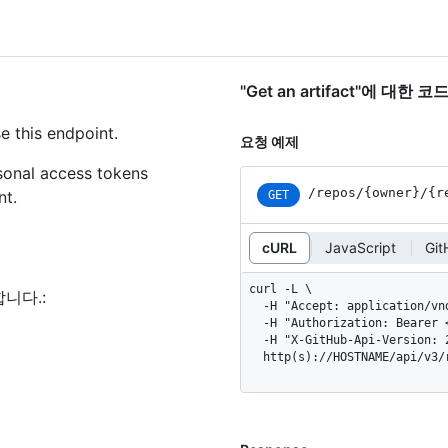
"Get an artifact"에 대한 
e this endpoint.
요청 예제
rsonal access tokens
/repos
/{owner}
/{r
nt.
GET
cURL
JavaScript
Gi
curl -L \

합니다.
:
  -H "Accept: application/vnd.github+json" \

  -H "Authorization: Bearer <YOUR-TOKEN>" \

  -H "X-GitHub-Api-Version: 2022-11-28" \

  http(s)://HOSTNAME/api/v3