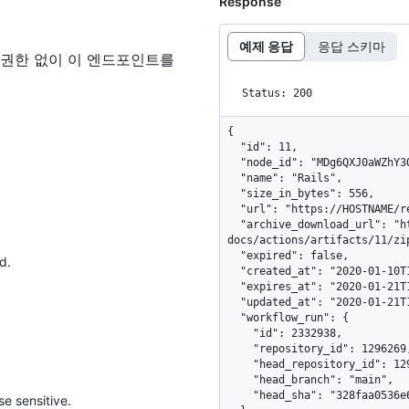
Response
예제 응답
응답 스키마
 권한 없이 이 엔드포인트를
Status: 200
{

  "id": 11,

  "node_id": "MDg6QXJ0aWZhY3QxMQ==",

  "name": "Rails",

  "size_in_bytes": 556,

  "url": "https://HOSTNAME/repos/octo-org/octo-docs/actions/artifacts/11",

  "archive_download_url": "https://HOSTNAME/repos/octo-org/octo-
docs/actions/artifacts/11/zip
  "expired": false,

d.
  "created_at": "2020-01-10T14:59:22Z",

  "expires_at": "2020-01-21T14:59:22Z",

  "updated_at": "2020-01-21T14:59:22Z",

  "workflow_run": {

    "id": 2332938,

    "repository_id": 1296269,

    "head_repository_id": 1296269,

    "head_branch": "main",

    "head_sha": "328faa0536e6fef19753d9d91dc96a9931694ce3"

e sensitive.