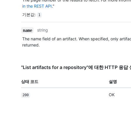
in the REST API
."
기본값
:
1
string
name
The name field of an artifact. When specified, only artifa
returned.
"List artifacts for a repository"에 대한 HTTP 
상태 코드
설명
OK
200