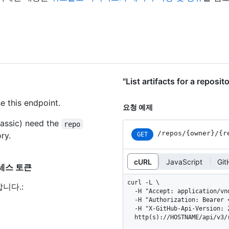
"List artifacts for a rep
e this endpoint.
요청 예제
assic) need the
repo
/repos
/{owner}
/{r
ry.
GET
cURL
JavaScript
Gi
 액세스 토큰
curl -L \

합니다.
:
  -H "Accept: application/vnd.github+json" \

  -H "Authorization: Bearer <YOUR-TOKEN>" \

  -H "X-GitHub-Api-Version: 2022-11-28" \

  http(s)://HOSTNAME/api/v3