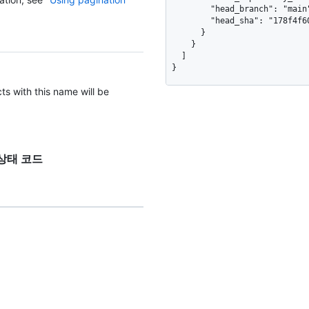
        "head_branch": "main",

        "head_sha": "178f4f6090b3fccad4a65b3e83d076a622d59652"

      }

    }

  ]

}
cts with this name will be
응답 상태 코드