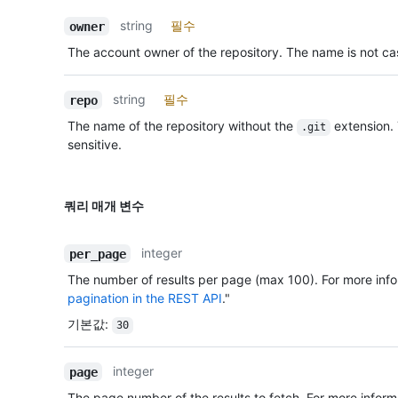
string
필수
owner
The account owner of the repository. The name is not cas
string
필수
repo
The name of the repository without the
extension.
.git
sensitive.
쿼리 매개 변수
integer
per_page
The number of results per page (max 100). For more info
pagination in the REST API
."
기본값
:
30
integer
page
The page number of the results to fetch. For more inform