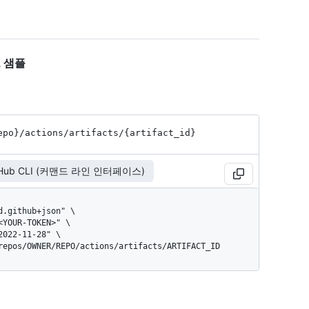
코드 샘플
epo}
/actions
/artifacts
/{artifact_
id}
tHub CLI (커맨드 라인 인터페이스)
/repos/OWNER/REPO/actions/artifacts/ARTIFACT_ID