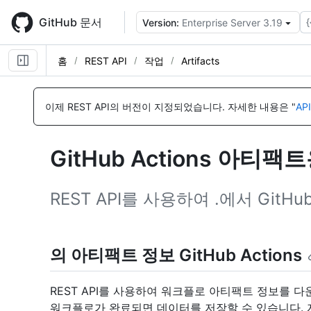
Skip
to
GitHub 문서
{
Version:
Enterprise Server 3.19
main
content
홈
REST API
작업
Artifacts
이
이
이
이
이
이
이
이
이
이
이
이
름,
름,
름,
름,
름,
름,
름,
름,
름,
름,
름,
름,
이제 REST API의 버전이 지정되었습니다.
자세한 내용은 "
AP
유
유
유
유
유
유
유
유
유
유
유
유
형,
형,
형,
형,
형,
형,
형,
형,
형,
형,
형,
형,
설
설
설
설
설
설
설
설
설
설
설
설
GitHub Actions 아티팩
명
명
명
명
명
명
명
명
명
명
명
명
REST API를 사용하여 .에서 GitH
의 아티팩트 정보 GitHub Actions
REST API를 사용하여 워크플로 아티팩트 정보를 다운로
워크플로가 완료되면 데이터를 저장할 수 있습니다.