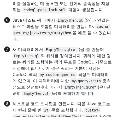
리를 실행하는 데 필요한 모든 전이적 종속성을 지정
하는
파일이 생성됩니다.
codeql-pack.lock.yml
Java 테스트 팩 내에서
(와)과 연결된
EmptyThen.ql
테스트 파일을 포함할 디렉터리를 만듭니다.
custom-
을 예로 들 수 있습니
queries/java/tests/EmptyThen
다.
새 디렉터리에서
(을)를 만들어
EmptyThen.qlref
의 위치를 정의합니다. 쿼리에 대한 경
EmptyThen.ql
로는 쿼리를 포함하는 팩의 루트를 CodeQL 기준으로
지정해야 합니다. 이 경우 쿼리는 이름이 지정된
CodeQL팩의
최상위 디렉터리
my-custom-queries
에 있으며, 이 디렉터리에 대한
종속
my-query-tests
성으로 선언됩니다. 따라서
(은) 단
EmptyThen.qlref
순히
(을)를 포함해야 합니다.
EmptyThen.ql
테스트할 코드 스니펫을 만듭니다. 다음 Java 코드는
세 번째 줄에 빈
문을 포함합니다.
if
custom-
에 저장합
queries/java/tests/EmptyThen/Test.java