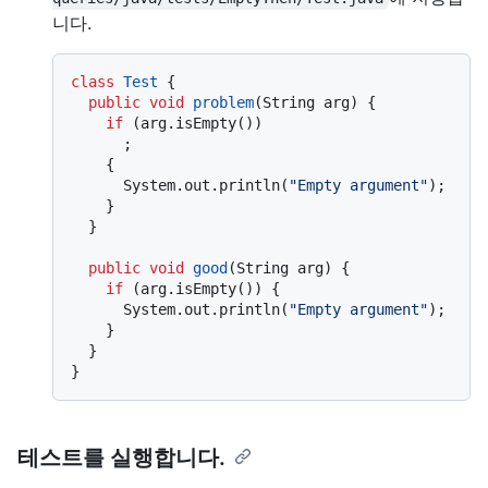
니다.
class
Test
 {

public
void
problem
(String arg)
 {

if
 (arg.isEmpty())

      ;

    {

      System.out.println(
"Empty argument"
);

    }

  }

public
void
good
(String arg)
 {

if
 (arg.isEmpty()) {

      System.out.println(
"Empty argument"
);

    }

  }

테스트를 실행합니다.