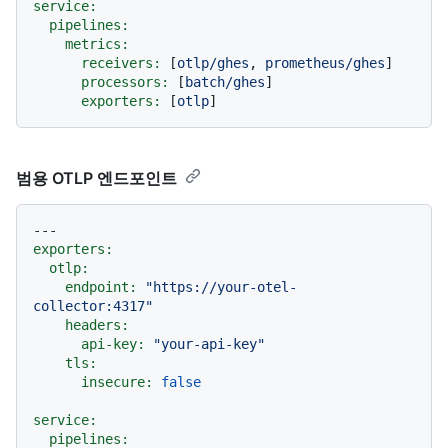
service:
pipelines:
metrics:
receivers:
 [
otlp/ghes
, 
prometheus/ghes
]

processors:
 [
batch/ghes
]

exporters:
 [
otlp
범용 OTLP 엔드포인트
---
exporters:
otlp:
endpoint:
"https://your-otel-
collector:4317"
headers:
api-key:
"your-api-key"
tls:
insecure:
false
service:
pipelines: