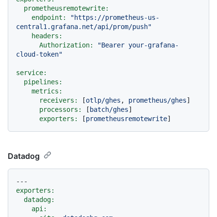
prometheusremotewrite:
endpoint:
"https://prometheus-us-
central1.grafana.net/api/prom/push"
headers:
Authorization:
"Bearer your-grafana-
cloud-token"
service:
pipelines:
metrics:
receivers:
 [
otlp/ghes
, 
prometheus/ghes
]

processors:
 [
batch/ghes
]

exporters:
 [
prometheusremotewrite
Datadog
---
exporters:
datadog:
api: