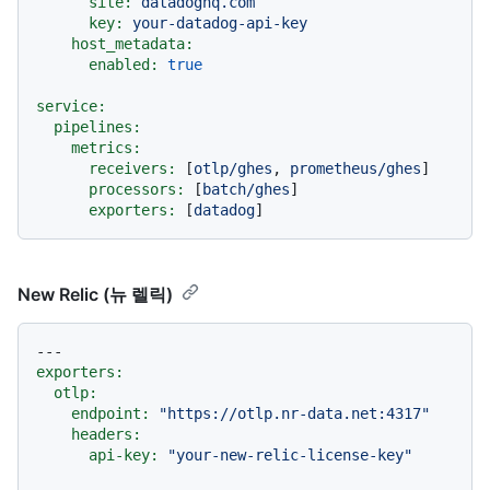
site:
datadoghq.com
key:
your-datadog-api-key
host_metadata:
enabled:
true
service:
pipelines:
metrics:
receivers:
 [
otlp/ghes
, 
prometheus/ghes
]

processors:
 [
batch/ghes
]

exporters:
 [
datadog
New Relic (뉴 렐릭)
---
exporters:
otlp:
endpoint:
"https://otlp.nr-data.net:4317"
headers:
api-key:
"your-new-relic-license-key"