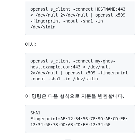
openssl s_client -connect HOSTNAME:443 
< /dev/null 2>/dev/null | openssl x509 
-fingerprint -noout -sha1 -in 
예시:
openssl s_client -connect my-ghes-
host.example.com:443 < /dev/null 
2>/dev/null | openssl x509 -fingerprint 
이 명령은 다음 형식으로 지문을 반환합니다.
SHA1 
Fingerprint=AB:12:34:56:78:90:AB:CD:EF: