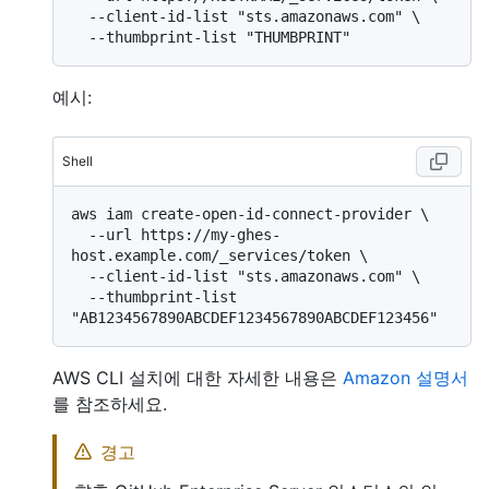
  --client-id-list "sts.amazonaws.com" \

예시:
Shell
aws iam create-open-id-connect-provider \

  --url https://my-ghes-
host.example.com/_services/token \

  --client-id-list "sts.amazonaws.com" \

  --thumbprint-list 
AWS CLI 설치에 대한 자세한 내용은
Amazon 설명서
를 참조하세요.
경고