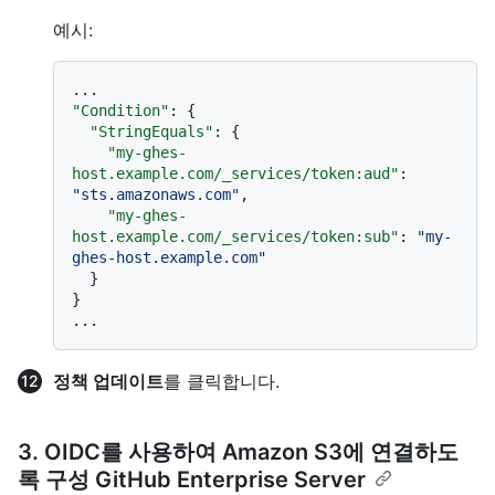
예시:
"Condition"
:
{
"StringEquals"
:
{
"my-ghes-
host.example.com/_services/token:aud"
:
"sts.amazonaws.com"
,
"my-ghes-
host.example.com/_services/token:sub"
:
"my-
ghes-host.example.com"
}
}
정책 업데이트
를 클릭합니다.
3. OIDC를 사용하여 Amazon S3에 연결하도
록 구성 GitHub Enterprise Server