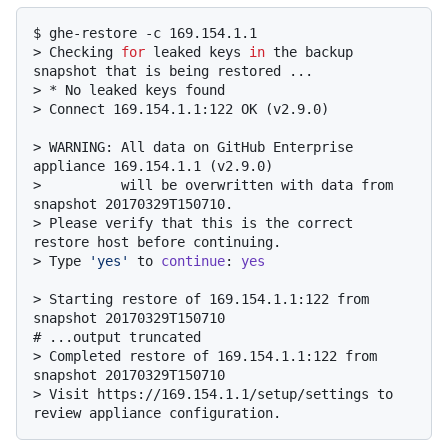
$ 
ghe-restore -c 169.154.1.1
> 
Checking 
for
 leaked keys 
in
 the backup 
snapshot that is being restored ...
> 
* No leaked keys found
> 
Connect 169.154.1.1:122 OK (v2.9.0)
> 
WARNING: All data on GitHub Enterprise 
appliance 169.154.1.1 (v2.9.0)
> 
         will be overwritten with data from 
snapshot 20170329T150710.
> 
Please verify that this is the correct 
restore host before continuing.
> 
Type 
'yes'
 to 
continue
: 
yes
> 
Starting restore of 169.154.1.1:122 from 
snapshot 20170329T150710
# 
...output truncated
> 
Completed restore of 169.154.1.1:122 from 
snapshot 20170329T150710
> 
Visit https://169.154.1.1/setup/settings to 
review appliance configuration.