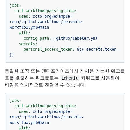
jobs:
call-workflow-passing-data:
uses:
octo-org/example-
repo/.github/workflows/reusable-
workflow.yml@main
with:
config-path:
.github/labeler.yml
secrets:
personal_access_token:
${{
secrets.token
}}
동일한 조직 또는 엔터프라이즈에서 재사용 가능한 워크플
로를 호출하는 워크플로는
키워드를 사용하여
inherit
비밀을 암시적으로 전달할 수 있습니다.
jobs:
call-workflow-passing-data:
uses:
octo-org/example-
repo/.github/workflows/reusable-
workflow.yml@main
with: