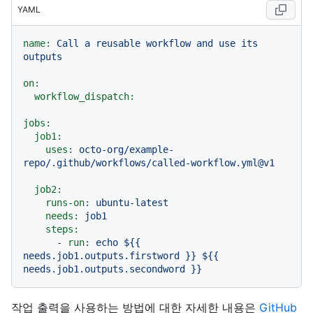
YAML
name:
Call
a
reusable
workflow
and
use
its
outputs
on:
workflow_dispatch:
jobs:
job1:
uses:
octo-org/example-
repo/.github/workflows/called-workflow.yml@v1
job2:
runs-on:
ubuntu-latest
needs:
job1
steps:
-
run:
echo
${{
needs.job1.outputs.firstword
}}
${{
needs.job1.outputs.secondword
}}
작업 출력을 사용하는 방법에 대한 자세한 내용은
GitHub