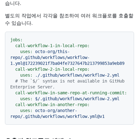
습니다.
별도의 작업에서 각각을 참조하여 여러 워크플로를 호출할
수 있습니다.
jobs:
call-workflow-1-in-local-repo:
uses:
octo-org/this-
repo/.github/workflows/workflow-
1.yml@172239021f7ba04fe7327647b213799853a9eb89
call-workflow-2-in-local-repo:
uses:
./.github/workflows/workflow-2.yml
# The `$/` syntax is not available in GitHub 
Enterprise Server.
call-workflow-in-same-repo-at-running-commit:
uses:
$/.github/workflows/workflow-2.yml
call-workflow-in-another-repo:
uses:
octo-org/another-
repo/.github/workflows/workflow.yml@v1