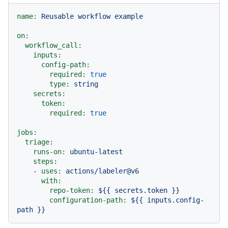
name:
Reusable
workflow
example
on:
workflow_call:
inputs:
config-path:
required:
true
type:
string
secrets:
token:
required:
true
jobs:
triage:
runs-on:
ubuntu-latest
steps:
-
uses:
actions/labeler@v6
with:
repo-token:
${{
secrets.token
}}
configuration-path:
${{
inputs.config-
path
}}