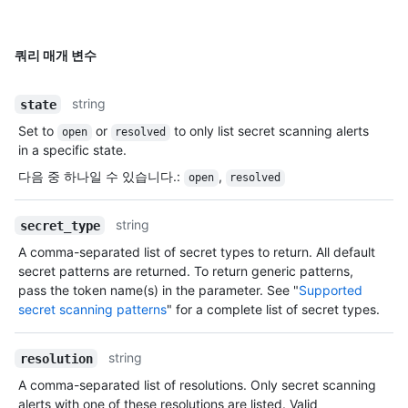
쿼리 매개 변수
string
state
Set to
or
to only list secret scanning alerts
open
resolved
in a specific state.
다음 중 하나일 수 있습니다.
:
,
open
resolved
string
secret_type
A comma-separated list of secret types to return. All default
secret patterns are returned. To return generic patterns,
pass the token name(s) in the parameter. See "
Supported
secret scanning patterns
" for a complete list of secret types.
string
resolution
A comma-separated list of resolutions. Only secret scanning
alerts with one of these resolutions are listed. Valid