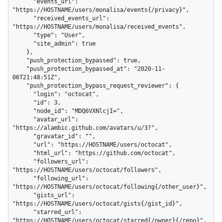
      "events_url": 
"https://HOSTNAME/users/monalisa/events{/privacy}",

      "received_events_url": 
"https://HOSTNAME/users/monalisa/received_events",

      "type": "User",

      "site_admin": true

    },

    "push_protection_bypassed": true,

    "push_protection_bypassed_at": "2020-11-
06T21:48:51Z",

    "push_protection_bypass_request_reviewer": {

      "login": "octocat",

      "id": 3,

      "node_id": "MDQ6VXNlcjI=",

      "avatar_url": 
"https://alambic.github.com/avatars/u/3?",

      "gravatar_id": "",

      "url": "https://HOSTNAME/users/octocat",

      "html_url": "https://github.com/octocat",

      "followers_url": 
"https://HOSTNAME/users/octocat/followers",

      "following_url": 
"https://HOSTNAME/users/octocat/following{/other_user}",

      "gists_url": 
"https://HOSTNAME/users/octocat/gists{/gist_id}",

      "starred_url": 
"https://HOSTNAME/users/octocat/starred{/owner}{/repo}",
