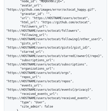
        "node_id": "MDQ6VXNlcjE=",

        "avatar_url": 
"https://github.com/images/error/octocat_happy.gif",

        "gravatar_id": "",

        "url": "https://HOSTNAME/users/octocat",

        "html_url": "https://github.com/octocat",

        "followers_url": 
"https://HOSTNAME/users/octocat/followers",

        "following_url": 
"https://HOSTNAME/users/octocat/following{/other_user}",

        "gists_url": 
"https://HOSTNAME/users/octocat/gists{/gist_id}",

        "starred_url": 
"https://HOSTNAME/users/octocat/starred{/owner}{/repo}",

        "subscriptions_url": 
"https://HOSTNAME/users/octocat/subscriptions",

        "organizations_url": 
"https://HOSTNAME/users/octocat/orgs",

        "repos_url": 
"https://HOSTNAME/users/octocat/repos",

        "events_url": 
"https://HOSTNAME/users/octocat/events{/privacy}",

        "received_events_url": 
"https://HOSTNAME/users/octocat/received_events",

        "type": "User",

        "site_admin": false

      },
