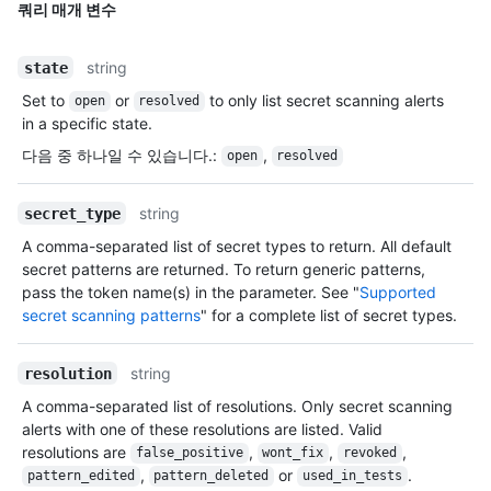
쿼리 매개 변수
string
state
Set to
or
to only list secret scanning alerts
open
resolved
in a specific state.
다음 중 하나일 수 있습니다.
:
,
open
resolved
string
secret_type
A comma-separated list of secret types to return. All default
secret patterns are returned. To return generic patterns,
pass the token name(s) in the parameter. See "
Supported
secret scanning patterns
" for a complete list of secret types.
string
resolution
A comma-separated list of resolutions. Only secret scanning
alerts with one of these resolutions are listed. Valid
resolutions are
,
,
,
false_positive
wont_fix
revoked
,
or
.
pattern_edited
pattern_deleted
used_in_tests