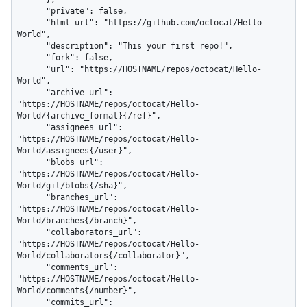
      "private": false,

      "html_url": "https://github.com/octocat/Hello-
World",

      "description": "This your first repo!",

      "fork": false,

      "url": "https://HOSTNAME/repos/octocat/Hello-
World",

      "archive_url": 
"https://HOSTNAME/repos/octocat/Hello-
World/{archive_format}{/ref}",

      "assignees_url": 
"https://HOSTNAME/repos/octocat/Hello-
World/assignees{/user}",

      "blobs_url": 
"https://HOSTNAME/repos/octocat/Hello-
World/git/blobs{/sha}",

      "branches_url": 
"https://HOSTNAME/repos/octocat/Hello-
World/branches{/branch}",

      "collaborators_url": 
"https://HOSTNAME/repos/octocat/Hello-
World/collaborators{/collaborator}",

      "comments_url": 
"https://HOSTNAME/repos/octocat/Hello-
World/comments{/number}",

      "commits_url": 