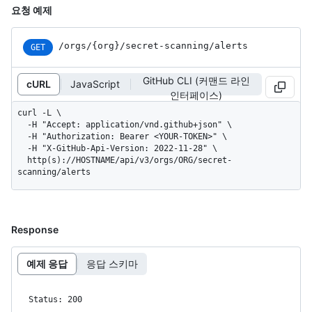
요청 예제
/orgs
/{org}
/secret-scanning
/alerts
GET
GitHub CLI (커맨드 라인
cURL
JavaScript
인터페이스)
curl -L \

  -H "Accept: application/vnd.github+json" \

  -H "Authorization: Bearer <YOUR-TOKEN>" \

  -H "X-GitHub-Api-Version: 2022-11-28" \

  http(s)://HOSTNAME/api/v3/orgs/ORG/secret-
scanning/alerts
Response
예제 응답
응답 스키마
Status: 200