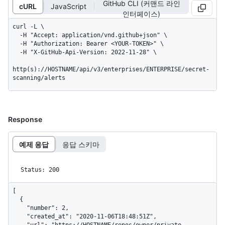
GitHub CLI (커맨드 라인
cURL
JavaScript
인터페이스)
curl -L \

  -H "Accept: application/vnd.github+json" \

  -H "Authorization: Bearer <YOUR-TOKEN>" \

  -H "X-GitHub-Api-Version: 2022-11-28" \

http(s)://HOSTNAME/api/v3/enterprises/ENTERPRISE/secret-
scanning/alerts
Response
예제 응답
응답 스키마
Status: 200
[

  {

    "number": 2,

    "created_at": "2020-11-06T18:48:51Z",
