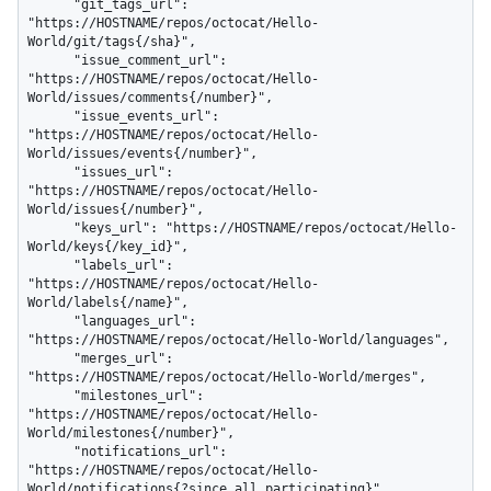
      "git_tags_url": 
"https://HOSTNAME/repos/octocat/Hello-
World/git/tags{/sha}",

      "issue_comment_url": 
"https://HOSTNAME/repos/octocat/Hello-
World/issues/comments{/number}",

      "issue_events_url": 
"https://HOSTNAME/repos/octocat/Hello-
World/issues/events{/number}",

      "issues_url": 
"https://HOSTNAME/repos/octocat/Hello-
World/issues{/number}",

      "keys_url": "https://HOSTNAME/repos/octocat/Hello-
World/keys{/key_id}",

      "labels_url": 
"https://HOSTNAME/repos/octocat/Hello-
World/labels{/name}",

      "languages_url": 
"https://HOSTNAME/repos/octocat/Hello-World/languages",

      "merges_url": 
"https://HOSTNAME/repos/octocat/Hello-World/merges",

      "milestones_url": 
"https://HOSTNAME/repos/octocat/Hello-
World/milestones{/number}",

      "notifications_url": 
"https://HOSTNAME/repos/octocat/Hello-
World/notifications{?since,all,participating}",
