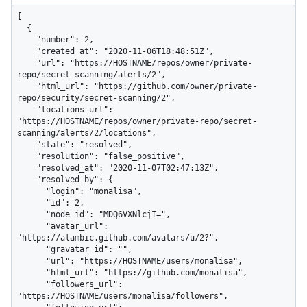
[

  {

    "number": 2,

    "created_at": "2020-11-06T18:48:51Z",

    "url": "https://HOSTNAME/repos/owner/private-
repo/secret-scanning/alerts/2",

    "html_url": "https://github.com/owner/private-
repo/security/secret-scanning/2",

    "locations_url": 
"https://HOSTNAME/repos/owner/private-repo/secret-
scanning/alerts/2/locations",

    "state": "resolved",

    "resolution": "false_positive",

    "resolved_at": "2020-11-07T02:47:13Z",

    "resolved_by": {

      "login": "monalisa",

      "id": 2,

      "node_id": "MDQ6VXNlcjI=",

      "avatar_url": 
"https://alambic.github.com/avatars/u/2?",

      "gravatar_id": "",

      "url": "https://HOSTNAME/users/monalisa",

      "html_url": "https://github.com/monalisa",

      "followers_url": 
"https://HOSTNAME/users/monalisa/followers",
