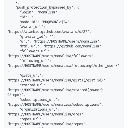
    },

    "push_protection_bypassed_by": {

      "login": "monalisa",

      "id": 2,

      "node_id": "MDQ6VXNlcjI=",

      "avatar_url": 
"https://alambic.github.com/avatars/u/2?",

      "gravatar_id": "",

      "url": "https://HOSTNAME/users/monalisa",

      "html_url": "https://github.com/monalisa",

      "followers_url": 
"https://HOSTNAME/users/monalisa/followers",

      "following_url": 
"https://HOSTNAME/users/monalisa/following{/other_user}"
,

      "gists_url": 
"https://HOSTNAME/users/monalisa/gists{/gist_id}",

      "starred_url": 
"https://HOSTNAME/users/monalisa/starred{/owner}
{/repo}",

      "subscriptions_url": 
"https://HOSTNAME/users/monalisa/subscriptions",

      "organizations_url": 
"https://HOSTNAME/users/monalisa/orgs",

      "repos_url": 
"https://HOSTNAME/users/monalisa/repos",
