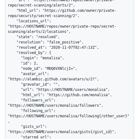
    "url": "https://HOSTNAME/repos/owner/private-
repo/secret-scanning/alerts/2",

    "html_url": "https://github.com/owner/private-
repo/security/secret-scanning/2",

    "locations_url": 
"https://HOSTNAME/repos/owner/private-repo/secret-
scanning/alerts/2/locations",

    "state": "resolved",

    "resolution": "false_positive",

    "resolved_at": "2020-11-07T02:47:13Z",

    "resolved_by": {

      "login": "monalisa",

      "id": 2,

      "node_id": "MDQ6VXNlcjI=",

      "avatar_url": 
"https://alambic.github.com/avatars/u/2?",

      "gravatar_id": "",

      "url": "https://HOSTNAME/users/monalisa",

      "html_url": "https://github.com/monalisa",

      "followers_url": 
"https://HOSTNAME/users/monalisa/followers",

      "following_url": 
"https://HOSTNAME/users/monalisa/following{/other_user}"
,

      "gists_url": 
"https://HOSTNAME/users/monalisa/gists{/gist_id}",

      "starred_url": 