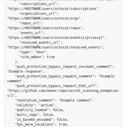
      "subscriptions_url": 
"https://HOSTNAME/users/octocat/subscriptions",

      "organizations_url": 
"https://HOSTNAME/users/octocat/orgs",

      "repos_url": 
"https://HOSTNAME/users/octocat/repos",

      "events_url": 
"https://HOSTNAME/users/octocat/events{/privacy}",

      "received_events_url": 
"https://HOSTNAME/users/octocat/received_events",

      "type": "User",

      "site_admin": true

    },

    "push_protection_bypass_request_reviewer_comment": 
"Example response",

    "push_protection_bypass_request_comment": "Example 
comment",

    "push_protection_bypass_request_html_url": 
"https://github.com/owner/repo/secret_scanning_exemption
s/1",

    "resolution_comment": "Example comment",

    "validity": "active",

    "publicly_leaked": false,

    "multi_repo": false,

    "is_base64_encoded": false,

    "has_more_locations": true,
