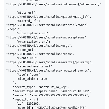
      "following_url": 
"https://HOSTNAME/users/monalisa/following{/other_user}"
,

      "gists_url": 
"https://HOSTNAME/users/monalisa/gists{/gist_id}",

      "starred_url": 
"https://HOSTNAME/users/monalisa/starred{/owner}
{/repo}",

      "subscriptions_url": 
"https://HOSTNAME/users/monalisa/subscriptions",

      "organizations_url": 
"https://HOSTNAME/users/monalisa/orgs",

      "repos_url": 
"https://HOSTNAME/users/monalisa/repos",

      "events_url": 
"https://HOSTNAME/users/monalisa/events{/privacy}",

      "received_events_url": 
"https://HOSTNAME/users/monalisa/received_events",

      "type": "User",

      "site_admin": true

    },

    "secret_type": "adafruit_io_key",

    "secret_type_display_name": "Adafruit IO Key",

    "secret": "aio_XXXXXXXXXXXXXXXXXXXXXXXXXXXX",

    "repository": {

      "id": 1296269,

      "node_id": "MDEwOlJlcG9zaXRvcnkxMjk2MjY5",
