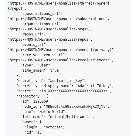
"https://HOSTNAME/users/monalisa/starred{/owner}
{/repo}",

      "subscriptions_url": 
"https://HOSTNAME/users/monalisa/subscriptions",

      "organizations_url": 
"https://HOSTNAME/users/monalisa/orgs",

      "repos_url": 
"https://HOSTNAME/users/monalisa/repos",

      "events_url": 
"https://HOSTNAME/users/monalisa/events{/privacy}",

      "received_events_url": 
"https://HOSTNAME/users/monalisa/received_events",

      "type": "User",

      "site_admin": true

    },

    "secret_type": "adafruit_io_key",

    "secret_type_display_name": "Adafruit IO Key",

    "secret": "aio_XXXXXXXXXXXXXXXXXXXXXXXXXXXX",

    "repository": {

      "id": 1296269,

      "node_id": "MDEwOlJlcG9zaXRvcnkxMjk2MjY5",

      "name": "Hello-World",

      "full_name": "octocat/Hello-World",

      "owner": {

        "login": "octocat",

        "id": 1,
