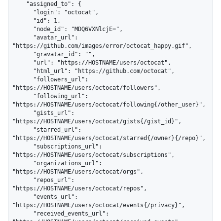
    "assigned_to": {

      "login": "octocat",

      "id": 1,

      "node_id": "MDQ6VXNlcjE=",

      "avatar_url": 
"https://github.com/images/error/octocat_happy.gif",

      "gravatar_id": "",

      "url": "https://HOSTNAME/users/octocat",

      "html_url": "https://github.com/octocat",

      "followers_url": 
"https://HOSTNAME/users/octocat/followers",

      "following_url": 
"https://HOSTNAME/users/octocat/following{/other_user}",

      "gists_url": 
"https://HOSTNAME/users/octocat/gists{/gist_id}",

      "starred_url": 
"https://HOSTNAME/users/octocat/starred{/owner}{/repo}",

      "subscriptions_url": 
"https://HOSTNAME/users/octocat/subscriptions",

      "organizations_url": 
"https://HOSTNAME/users/octocat/orgs",

      "repos_url": 
"https://HOSTNAME/users/octocat/repos",

      "events_url": 
"https://HOSTNAME/users/octocat/events{/privacy}",

      "received_events_url": 