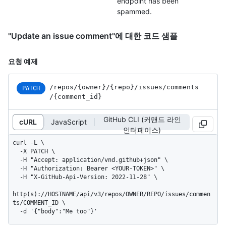
endpoint has been
spammed.
"Update an issue comment"에 대한 코드 샘플
요청 예제
/repos
/{owner}
/{repo}
/issues
/comments
PATCH
/{comment_
id}
GitHub CLI (커맨드 라인
cURL
JavaScript
인터페이스)
curl -L \

  -X PATCH \

  -H "Accept: application/vnd.github+json" \

  -H "Authorization: Bearer <YOUR-TOKEN>" \

  -H "X-GitHub-Api-Version: 2022-11-28" \

http(s)://HOSTNAME/api/v3/repos/OWNER/REPO/issues/commen
ts/COMMENT_ID \

  -d '{"body":"Me too"}'