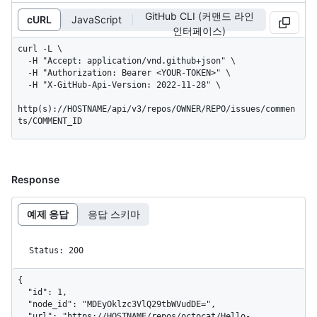
GitHub CLI (커맨드 라인
cURL
JavaScript
인터페이스)
curl -L \

  -H "Accept: application/vnd.github+json" \

  -H "Authorization: Bearer <YOUR-TOKEN>" \

  -H "X-GitHub-Api-Version: 2022-11-28" \

http(s)://HOSTNAME/api/v3/repos/OWNER/REPO/issues/commen
ts/COMMENT_ID
Response
예제 응답
응답 스키마
Status: 200
{

  "id": 1,

  "node_id": "MDEyOklzc3VlQ29tbWVudDE=",

  "url": "https://HOSTNAME/repos/octocat/Hello-