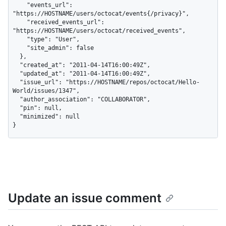
    "events_url": 
"https://HOSTNAME/users/octocat/events{/privacy}",

    "received_events_url": 
"https://HOSTNAME/users/octocat/received_events",

    "type": "User",

    "site_admin": false

  },

  "created_at": "2011-04-14T16:00:49Z",

  "updated_at": "2011-04-14T16:00:49Z",

  "issue_url": "https://HOSTNAME/repos/octocat/Hello-
World/issues/1347",

  "author_association": "COLLABORATOR",

  "pin": null,

  "minimized": null

}
Update an issue comment