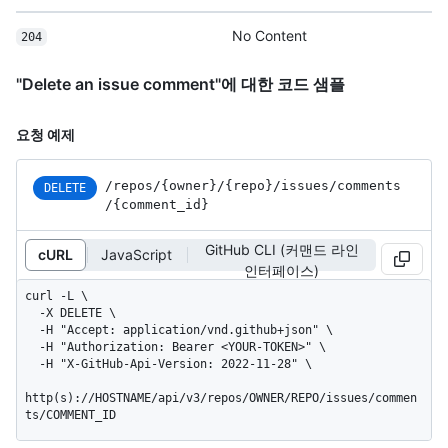
No Content
204
"Delete an issue comment"에 대한 코드 샘플
요청 예제
/repos
/{owner}
/{repo}
/issues
/comments
DELETE
/{comment_
id}
GitHub CLI (커맨드 라인
cURL
JavaScript
인터페이스)
curl -L \

  -X DELETE \

  -H "Accept: application/vnd.github+json" \

  -H "Authorization: Bearer <YOUR-TOKEN>" \

  -H "X-GitHub-Api-Version: 2022-11-28" \

http(s)://HOSTNAME/api/v3/repos/OWNER/REPO/issues/commen
ts/COMMENT_ID