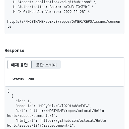
  -H "Accept: application/vnd.github+json" \

  -H "Authorization: Bearer <YOUR-TOKEN>" \

  -H "X-GitHub-Api-Version: 2022-11-28" \

http(s)://HOSTNAME/api/v3/repos/OWNER/REPO/issues/commen
ts
Response
예제 응답
응답 스키마
Status: 200
[

  {

    "id": 1,

    "node_id": "MDEyOklzc3VlQ29tbWVudDE=",

    "url": "https://HOSTNAME/repos/octocat/Hello-
World/issues/comments/1",

    "html_url": "https://github.com/octocat/Hello-
World/issues/1347#issuecomment-1",
