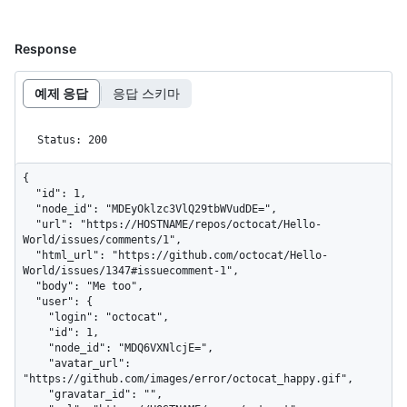
Response
예제 응답
응답 스키마
Status: 200
{

  "id": 1,

  "node_id": "MDEyOklzc3VlQ29tbWVudDE=",

  "url": "https://HOSTNAME/repos/octocat/Hello-
World/issues/comments/1",

  "html_url": "https://github.com/octocat/Hello-
World/issues/1347#issuecomment-1",

  "body": "Me too",

  "user": {

    "login": "octocat",

    "id": 1,

    "node_id": "MDQ6VXNlcjE=",

    "avatar_url": 
"https://github.com/images/error/octocat_happy.gif",

    "gravatar_id": "",
