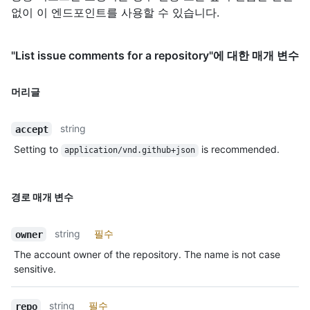
없이 이 엔드포인트를 사용할 수 있습니다.
"List issue comments for a repository"에 대한 매개 변수
머리글
string
accept
Setting to
is recommended.
application/vnd.github+json
경로 매개 변수
string
필수
owner
The account owner of the repository. The name is not case
sensitive.
string
필수
repo