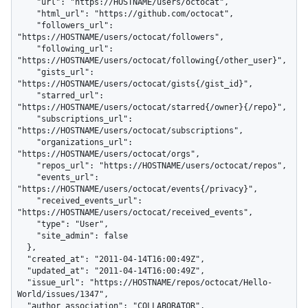
    "url": "https://HOSTNAME/users/octocat",

    "html_url": "https://github.com/octocat",

    "followers_url": 
"https://HOSTNAME/users/octocat/followers",

    "following_url": 
"https://HOSTNAME/users/octocat/following{/other_user}",

    "gists_url": 
"https://HOSTNAME/users/octocat/gists{/gist_id}",

    "starred_url": 
"https://HOSTNAME/users/octocat/starred{/owner}{/repo}",

    "subscriptions_url": 
"https://HOSTNAME/users/octocat/subscriptions",

    "organizations_url": 
"https://HOSTNAME/users/octocat/orgs",

    "repos_url": "https://HOSTNAME/users/octocat/repos",

    "events_url": 
"https://HOSTNAME/users/octocat/events{/privacy}",

    "received_events_url": 
"https://HOSTNAME/users/octocat/received_events",

    "type": "User",

    "site_admin": false

  },

  "created_at": "2011-04-14T16:00:49Z",

  "updated_at": "2011-04-14T16:00:49Z",

  "issue_url": "https://HOSTNAME/repos/octocat/Hello-
World/issues/1347",

  "author_association": "COLLABORATOR",
