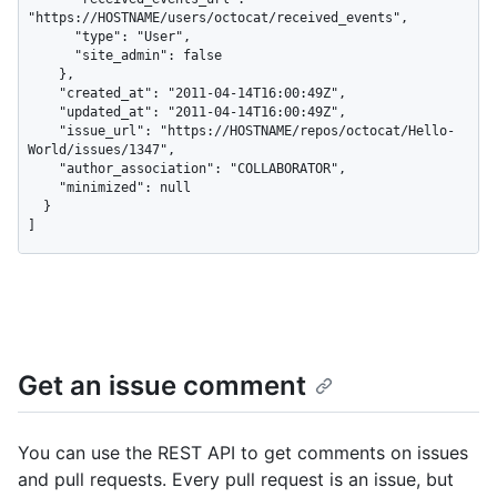
"https://HOSTNAME/users/octocat/received_events",

      "type": "User",

      "site_admin": false

    },

    "created_at": "2011-04-14T16:00:49Z",

    "updated_at": "2011-04-14T16:00:49Z",

    "issue_url": "https://HOSTNAME/repos/octocat/Hello-
World/issues/1347",

    "author_association": "COLLABORATOR",

    "minimized": null

  }

]
Get an issue comment
You can use the REST API to get comments on issues
and pull requests. Every pull request is an issue, but