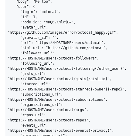
    "body": "Me too",

    "user": {

      "login": "octocat",

      "id": 1,

      "node_id": "MDQ6VXNlcjE=",

      "avatar_url": 
"https://github.com/images/error/octocat_happy.gif",

      "gravatar_id": "",

      "url": "https://HOSTNAME/users/octocat",

      "html_url": "https://github.com/octocat",

      "followers_url": 
"https://HOSTNAME/users/octocat/followers",

      "following_url": 
"https://HOSTNAME/users/octocat/following{/other_user}",

      "gists_url": 
"https://HOSTNAME/users/octocat/gists{/gist_id}",

      "starred_url": 
"https://HOSTNAME/users/octocat/starred{/owner}{/repo}",

      "subscriptions_url": 
"https://HOSTNAME/users/octocat/subscriptions",

      "organizations_url": 
"https://HOSTNAME/users/octocat/orgs",

      "repos_url": 
"https://HOSTNAME/users/octocat/repos",

      "events_url": 
"https://HOSTNAME/users/octocat/events{/privacy}",

      "received_events_url": 