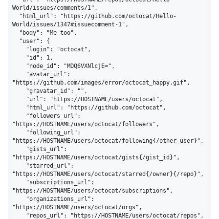
World/issues/comments/1",

  "html_url": "https://github.com/octocat/Hello-
World/issues/1347#issuecomment-1",

  "body": "Me too",

  "user": {

    "login": "octocat",

    "id": 1,

    "node_id": "MDQ6VXNlcjE=",

    "avatar_url": 
"https://github.com/images/error/octocat_happy.gif",

    "gravatar_id": "",

    "url": "https://HOSTNAME/users/octocat",

    "html_url": "https://github.com/octocat",

    "followers_url": 
"https://HOSTNAME/users/octocat/followers",

    "following_url": 
"https://HOSTNAME/users/octocat/following{/other_user}",

    "gists_url": 
"https://HOSTNAME/users/octocat/gists{/gist_id}",

    "starred_url": 
"https://HOSTNAME/users/octocat/starred{/owner}{/repo}",

    "subscriptions_url": 
"https://HOSTNAME/users/octocat/subscriptions",

    "organizations_url": 
"https://HOSTNAME/users/octocat/orgs",

    "repos_url": "https://HOSTNAME/users/octocat/repos",
