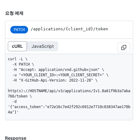
요청 예제
/applications
/{client_
id}
/token
PATCH
cURL
JavaScript
curl -L \

  -X PATCH \

  -H "Accept: application/vnd.github+json" \

  -u "<YOUR_CLIENT_ID>:<YOUR_CLIENT_SECRET>" \

  -H "X-GitHub-Api-Version: 2022-11-28" \

http(s)://HOSTNAME/api/v3/applications/Iv1.8a61f9b3a7aba
766/token \

  -d 
'{"access_token":"e72e16c7e42f292c6912e7710c838347ae178b
4a"}'
Response