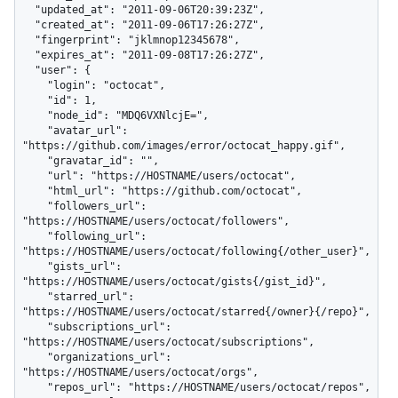
  "updated_at": "2011-09-06T20:39:23Z",

  "created_at": "2011-09-06T17:26:27Z",

  "fingerprint": "jklmnop12345678",

  "expires_at": "2011-09-08T17:26:27Z",

  "user": {

    "login": "octocat",

    "id": 1,

    "node_id": "MDQ6VXNlcjE=",

    "avatar_url": 
"https://github.com/images/error/octocat_happy.gif",

    "gravatar_id": "",

    "url": "https://HOSTNAME/users/octocat",

    "html_url": "https://github.com/octocat",

    "followers_url": 
"https://HOSTNAME/users/octocat/followers",

    "following_url": 
"https://HOSTNAME/users/octocat/following{/other_user}",

    "gists_url": 
"https://HOSTNAME/users/octocat/gists{/gist_id}",

    "starred_url": 
"https://HOSTNAME/users/octocat/starred{/owner}{/repo}",

    "subscriptions_url": 
"https://HOSTNAME/users/octocat/subscriptions",

    "organizations_url": 
"https://HOSTNAME/users/octocat/orgs",

    "repos_url": "https://HOSTNAME/users/octocat/repos",
