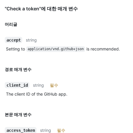
"Check a token"에 대한 매개 변수
머리글
string
accept
Setting to
is recommended.
application/vnd.github+json
경로 매개 변수
string
필수
client_id
The client ID of the GitHub app.
본문 매개 변수
string
필수
access_token