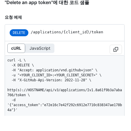
"Delete an app token"에 대한 코드 샘플
요청 예제
/applications
/{client_
id}
/token
DELETE
cURL
JavaScript
curl -L \

  -X DELETE \

  -H "Accept: application/vnd.github+json" \

  -u "<YOUR_CLIENT_ID>:<YOUR_CLIENT_SECRET>" \

  -H "X-GitHub-Api-Version: 2022-11-28" \

http(s)://HOSTNAME/api/v3/applications/Iv1.8a61f9b3a7aba
766/token \

  -d 
'{"access_token":"e72e16c7e42f292c6912e7710c838347ae178b
4a"}'