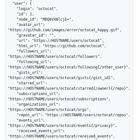
  "user": {

    "login": "octocat",

    "id": 1,

    "node_id": "MDQ6VXNlcjE=",

    "avatar_url": 
"https://github.com/images/error/octocat_happy.gif",

    "gravatar_id": "",

    "url": "https://HOSTNAME/users/octocat",

    "html_url": "https://github.com/octocat",

    "followers_url": 
"https://HOSTNAME/users/octocat/followers",

    "following_url": 
"https://HOSTNAME/users/octocat/following{/other_user}",

    "gists_url": 
"https://HOSTNAME/users/octocat/gists{/gist_id}",

    "starred_url": 
"https://HOSTNAME/users/octocat/starred{/owner}{/repo}",

    "subscriptions_url": 
"https://HOSTNAME/users/octocat/subscriptions",

    "organizations_url": 
"https://HOSTNAME/users/octocat/orgs",

    "repos_url": "https://HOSTNAME/users/octocat/repos",

    "events_url": 
"https://HOSTNAME/users/octocat/events{/privacy}",

    "received_events_url": 
"https://HOSTNAME/users/octocat/received_events",
