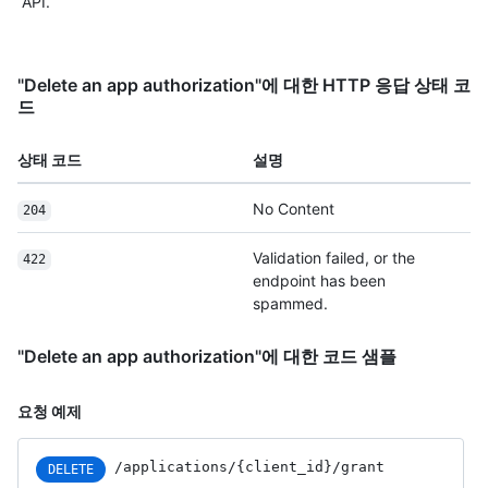
API.
"Delete an app authorization"에 대한 HTTP 응답 상태 코
드
상태 코드
설명
No Content
204
Validation failed, or the
422
endpoint has been
spammed.
"Delete an app authorization"에 대한 코드 샘플
요청 예제
/applications
/{client_
id}
/grant
DELETE