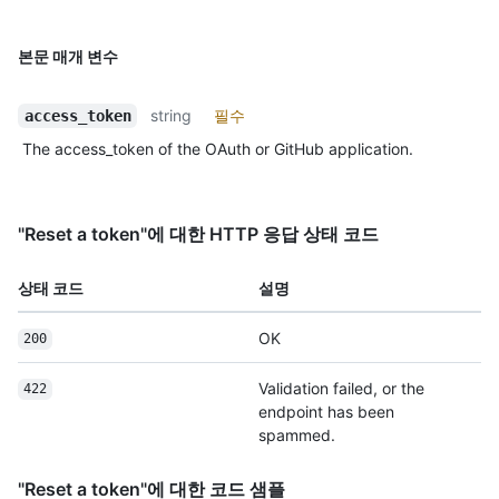
본문 매개 변수
string
필수
access_token
The access_token of the OAuth or GitHub application.
"Reset a token"에 대한 HTTP 응답 상태 코드
상태 코드
설명
OK
200
Validation failed, or the
422
endpoint has been
spammed.
"Reset a token"에 대한 코드 샘플