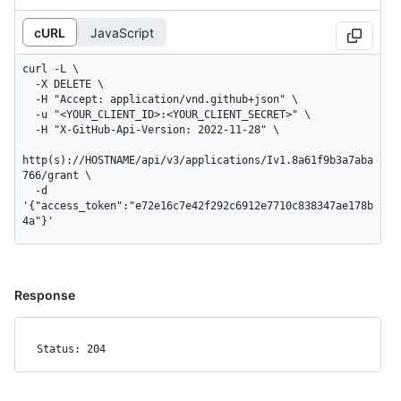
cURL
JavaScript
curl -L \

  -X DELETE \

  -H "Accept: application/vnd.github+json" \

  -u "<YOUR_CLIENT_ID>:<YOUR_CLIENT_SECRET>" \

  -H "X-GitHub-Api-Version: 2022-11-28" \

http(s)://HOSTNAME/api/v3/applications/Iv1.8a61f9b3a7aba
766/grant \

  -d 
'{"access_token":"e72e16c7e42f292c6912e7710c838347ae178b
4a"}'
Response
Status: 204