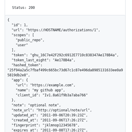
Status: 200
{

  "id": 1,

  "url": "https://HOSTNAME/authorizations/1",

  "scopes": [

    "public_repo",

    "user"

  ],

  "token": "ghu_16C7e42F292c6912E7710c838347Ae178B4a",

  "token_last_eight": "Ae178B4a",

  "hashed_token": 
"25f94a2a5c7fbaf499c665bc73d67c1c87e496da8985131633ee0a9
5819db2e8",

  "app": {

    "url": "https://example.com",

    "name": "my github app",

    "client_id": "Iv1.8a61f9b3a7aba766"

  },

  "note": "optional note",

  "note_url": "http://optional/note/url",

  "updated_at": "2011-09-06T20:39:23Z",

  "created_at": "2011-09-06T17:26:27Z",

  "fingerprint": "jklmnop12345678",

  "expires_at": "2011-09-08T17:26:27Z",
