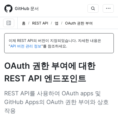
Skip
to
GitHub 문서
main
content
홈
REST API
앱
OAuth 권한 부여
이
이
이
이
이
이
이
이
이
이
이
이
름,
름,
름,
름,
름,
름,
름,
름,
름,
름,
름,
름,
이제 REST API의 버전이 지정되었습니다.
자세한 내용은
유
유
유
유
유
유
유
유
유
유
유
유
"
API 버전 관리 정보
"를 참조하세요.
형,
형,
형,
형,
형,
형,
형,
형,
형,
형,
형,
형,
설
설
설
설
설
설
설
설
설
설
설
설
명
명
명
명
명
명
명
명
명
명
명
명
OAuth 권한 부여에 대한
REST API 엔드포인트
REST API를 사용하여 OAuth apps 및
GitHub Apps의 OAuth 권한 부여와 상호
작용