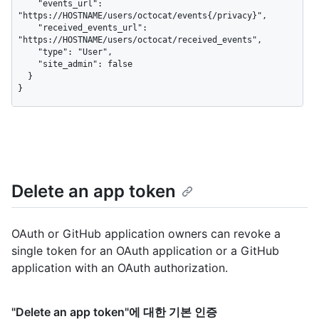
    "events_url": 
"https://HOSTNAME/users/octocat/events{/privacy}",

    "received_events_url": 
"https://HOSTNAME/users/octocat/received_events",

    "type": "User",

    "site_admin": false

  }

}
Delete an app token
OAuth or GitHub application owners can revoke a
single token for an OAuth application or a GitHub
application with an OAuth authorization.
"Delete an app token"에 대한 기본 인증