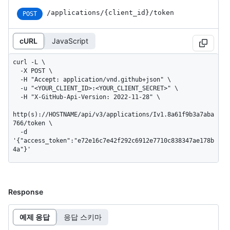
/applications
/{client_
id}
/token
POST
cURL
JavaScript
curl -L \

  -X POST \

  -H "Accept: application/vnd.github+json" \

  -u "<YOUR_CLIENT_ID>:<YOUR_CLIENT_SECRET>" \

  -H "X-GitHub-Api-Version: 2022-11-28" \

http(s)://HOSTNAME/api/v3/applications/Iv1.8a61f9b3a7aba
766/token \

  -d 
'{"access_token":"e72e16c7e42f292c6912e7710c838347ae178b
4a"}'
Response
예제 응답
응답 스키마