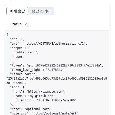
예제 응답
응답 스키마
Status: 200
{

  "id": 1,

  "url": "https://HOSTNAME/authorizations/1",

  "scopes": [

    "public_repo",

    "user"

  ],

  "token": "ghu_16C7e42F292c6912E7710c838347Ae178B4a",

  "token_last_eight": "Ae178B4a",

  "hashed_token": 
"25f94a2a5c7fbaf499c665bc73d67c1c87e496da8985131633ee0a9
5819db2e8",

  "app": {

    "url": "https://example.com",

    "name": "my github app",

    "client_id": "Iv1.8a61f9b3a7aba766"

  },

  "note": "optional note",

  "note_url": "http://optional/note/url",
