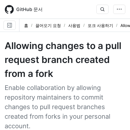
Skip
to
GitHub 문서
main
content
홈
끌어오기 요청
사용법
포크 사용하기
Allo
Allowing changes to a pull
request branch created
from a fork
Enable collaboration by allowing
repository maintainers to commit
changes to pull request branches
created from forks in your personal
account.