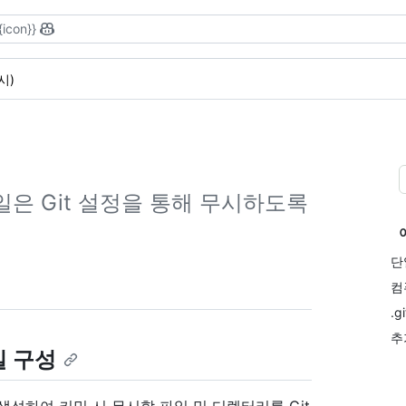
{icon}}
무시)
일은 Git 설정을 통해 무시하도록
단
컴
.
추
일 구성