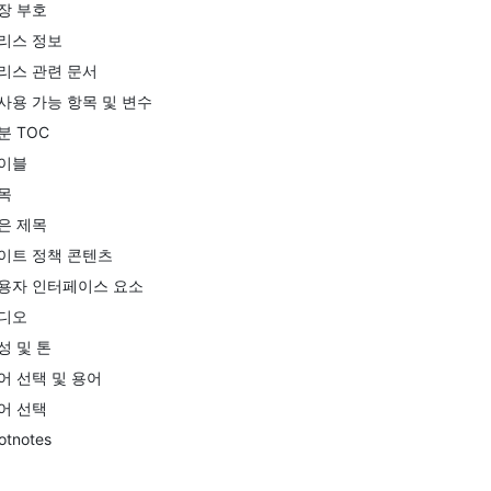
장 부호
리스 정보
리스 관련 문서
사용 가능 항목 및 변수
분 TOC
이블
목
은 제목
이트 정책 콘텐츠
용자 인터페이스 요소
디오
성 및 톤
어 선택 및 용어
어 선택
otnotes