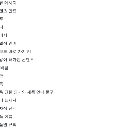
류 메시지
텐츠 만료
주
더
미지
괄적 언어
보드 바로 가기 키
용이 허가된 콘텐츠
 바꿈
크
록
용 권한 안내와 제품 안내 문구
리 표시자
차상 단계
품 이름
품별 규칙