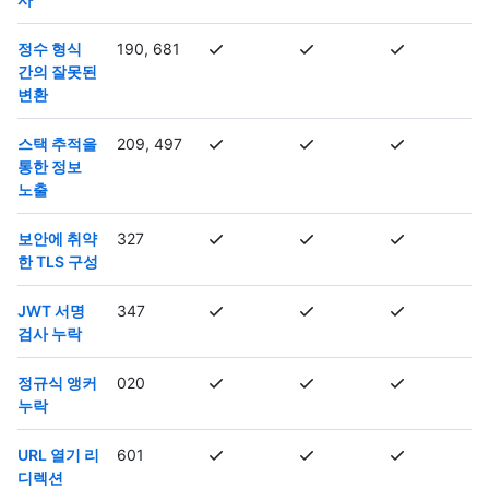
정수 형식
190, 681
간의 잘못된
변환
스택 추적을
209, 497
통한 정보
노출
보안에 취약
327
한 TLS 구성
JWT 서명
347
검사 누락
정규식 앵커
020
누락
URL 열기 리
601
디렉션