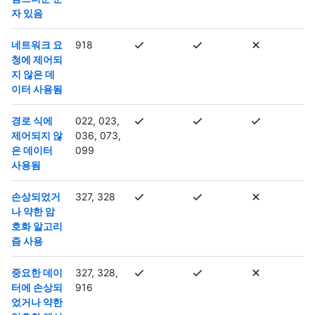
자 있음
네트워크 요
918
청에 제어되
지 않은 데
이터 사용됨
경로 식에
022, 023,
제어되지 않
036, 073,
은 데이터
099
사용됨
손상되었거
327, 328
나 약한 암
호화 알고리
즘 사용
중요한 데이
327, 328,
터에 손상되
916
었거나 약한