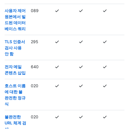
사용자 제어
089
원본에서 빌
드된 데이터
베이스 쿼리
TLS 인증서
295
검사 사용
안 함
전자 메일
640
콘텐츠 삽입
호스트 이름
020
에 대한 불
완전한 정규
식
불완전한
020
URL 체계 검
사