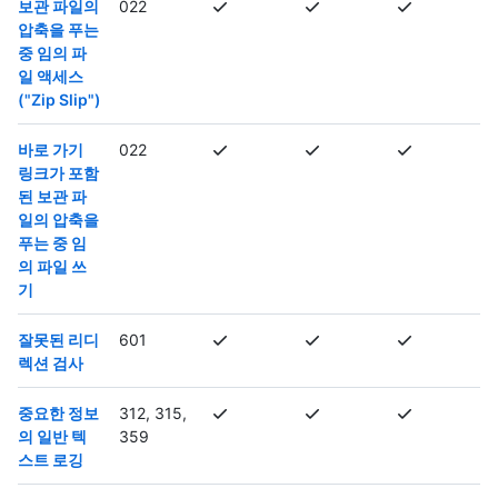
보관 파일의
022
압축을 푸는
중 임의 파
일 액세스
("Zip Slip")
바로 가기
022
링크가 포함
된 보관 파
일의 압축을
푸는 중 임
의 파일 쓰
기
잘못된 리디
601
렉션 검사
중요한 정보
312, 315,
의 일반 텍
359
스트 로깅