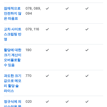
잠재적으로
078, 089,
안전하지 않
094
은 따옴표
교차 사이트
079, 116
스크립팅 반
영
할당에 대한
190
크기 계산이
오버플로할
수 있음
과도한 크기
770
값으로 메모
리 할당 슬
라이스
정규식에 의
020
심스러운 문