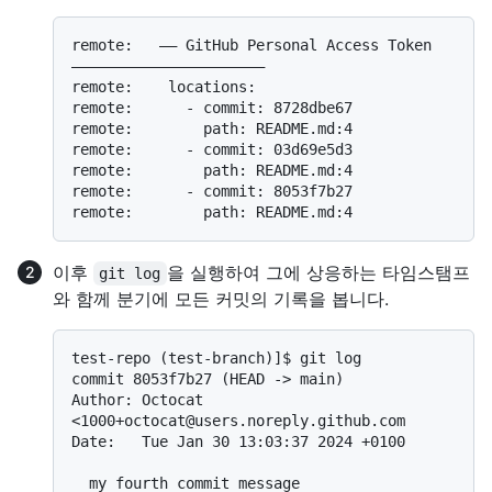
remote:   —— GitHub Personal Access Token 
——————————————————————

remote:    locations:

remote:      - commit: 8728dbe67

remote:        path: README.md:4

remote:      - commit: 03d69e5d3

remote:        path: README.md:4

remote:      - commit: 8053f7b27

이후
을 실행하여 그에 상응하는 타임스탬프
git log
와 함께 분기에 모든 커밋의 기록을 봅니다.
test-repo (test-branch)]$ git log

commit 8053f7b27 (HEAD -> main)

Author: Octocat 
<1000+octocat@users.noreply.github.com

Date:   Tue Jan 30 13:03:37 2024 +0100

  my fourth commit message
