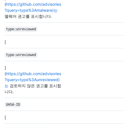
(
https://github.com/advisories
?query=type%3Amalware)는
맬웨어 권고를 표시합니다.
type:unreviewed
[
type:unreviewed
]
(
https://github.com/advisories
?query=type%3Aunreviewed)
는
검토하지 않은 권고를 표시합
니다.
GHSA-ID
[