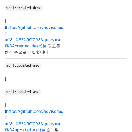
sort:created-desc
]
(
https://github.com/advisories
?
utf8=%E2%9C%93&query=sor
t%3Acreated-desc)는
권고를
최신 순으로 정렬합니다.
sort:updated-asc
[
sort:updated-asc
]
(
https://github.com/advisories
?
utf8=%E2%9C%93&query=sor
t%3Aupdated-asc)는
오래된