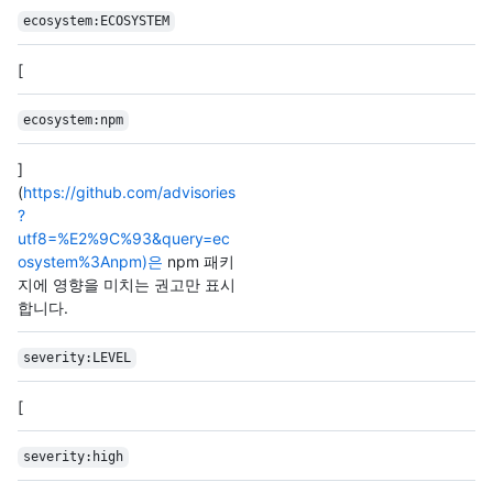
ecosystem:ECOSYSTEM
[
ecosystem:npm
]
(
https://github.com/advisories
?
utf8=%E2%9C%93&query=ec
osystem%3Anpm)은
npm 패키
지에 영향을 미치는 권고만 표시
합니다.
severity:LEVEL
[
severity:high