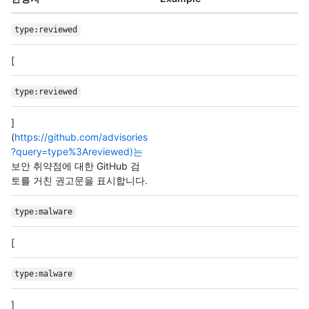
type:reviewed
[
type:reviewed
]
(
https://github.com/advisories
?query=type%3Areviewed)는
보안 취약점에 대한 GitHub 검
토를 거친 권고문을 표시합니다.
type:malware
[
type:malware
]