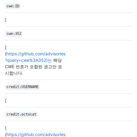
cwe:ID
[
cwe:352
]
(
https://github.com/advisories
?query=cwe%3A352)는
해당
CWE 번호가 포함된 권고만 표
시합니다.
credit:USERNAME
[
credit:octocat
]
(
https://github.com/advisories