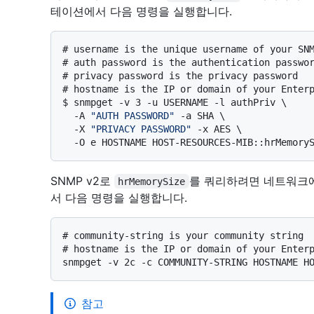
테이션에서 다음 명령을 실행합니다.
# 
username is the unique username of your SN
# 
auth password is the authentication passwo
# 
privacy password is the privacy password
# 
hostname is the IP or domain of your Enter
$ 
snmpget -v 3 -u USERNAME -l authPriv \

  -A 
"AUTH PASSWORD"
 -a SHA \

  -X 
"PRIVACY PASSWORD"
 -x AES \

  -O e HOSTNAME HOST-RESOURCES-MIB::hrMemory
SNMP v2로
를 쿼리하려면 네트워크
hrMemorySize
서 다음 명령을 실행합니다.
# 
community-string is your community string
# 
hostname is the IP or domain of your Enter
참고