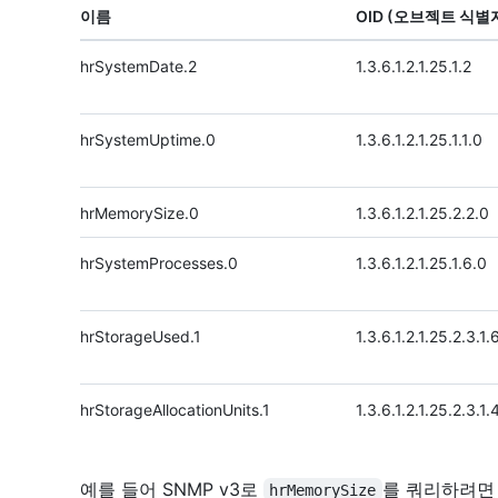
이름
OID (오브젝트 식별
hrSystemDate.2
1.3.6.1.2.1.25.1.2
hrSystemUptime.0
1.3.6.1.2.1.25.1.1.0
hrMemorySize.0
1.3.6.1.2.1.25.2.2.0
hrSystemProcesses.0
1.3.6.1.2.1.25.1.6.0
hrStorageUsed.1
1.3.6.1.2.1.25.2.3.1.
hrStorageAllocationUnits.1
1.3.6.1.2.1.25.2.3.1.
예를 들어 SNMP v3로
를 쿼리하려면
hrMemorySize