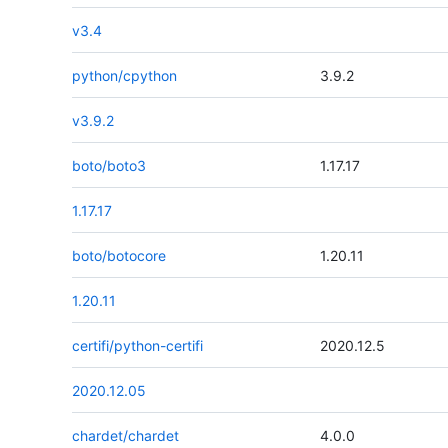
v3.4
python/cpython
3.9.2
v3.9.2
boto/boto3
1.17.17
1.17.17
boto/botocore
1.20.11
1.20.11
certifi/python-certifi
2020.12.5
2020.12.05
chardet/chardet
4.0.0