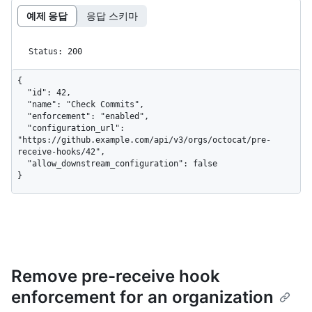
예제 응답
응답 스키마
Status: 200
{

  "id": 42,

  "name": "Check Commits",

  "enforcement": "enabled",

  "configuration_url": 
"https://github.example.com/api/v3/orgs/octocat/pre-
receive-hooks/42",

  "allow_downstream_configuration": false

}
Remove pre-receive hook
enforcement for an organization