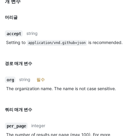
개 변수
머리글
string
accept
Setting to
is recommended.
application/vnd.github+json
경로 매개 변수
string
필수
org
The organization name. The name is not case sensitive.
쿼리 매개 변수
integer
per_page
The number of results per page (max 100). For more