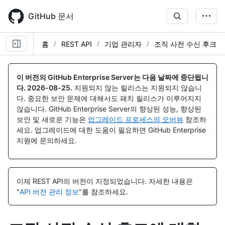
Skip
to
GitHub 문서
main
content
홈
REST API
기업 관리자
조직 사전 수신 후크
이
이
이
이
이
이
이
이
이
이
름,
름,
름,
름,
름,
름,
름,
름,
름,
름,
이 버전의 GitHub Enterprise Server는 다음 날짜에 중단됩니
유
유
유
유
유
유
유
유
유
유
다.
2026-08-25
.
지원되지 않는 릴리스는 지원되지 않습니
형,
형,
형,
형,
형,
형,
형,
형,
형,
형,
다. 중요한 보안 문제에 대해서도 패치 릴리스가 이루어지지
설
설
설
설
설
설
설
설
설
설
않습니다. GitHub Enterprise Server의 향상된 성능, 향상된
명
명
명
명
명
명
명
명
명
명
보안 및 새로운 기능은
업그레이드 프로세스의 오버뷰
참조하
세요. 업그레이드에 대한 도움이 필요하면 GitHub Enterprise
지원에 문의하세요.
이제 REST API의 버전이 지정되었습니다.
자세한 내용은
"
API 버전 관리 정보
"를 참조하세요.