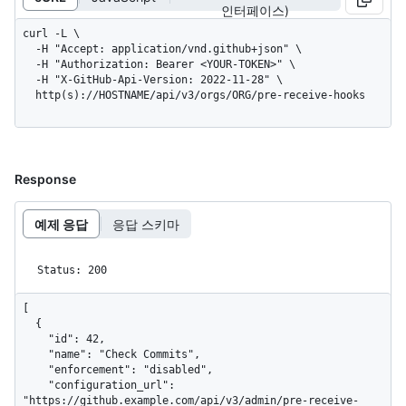
인터페이스)
curl -L \

  -H "Accept: application/vnd.github+json" \

  -H "Authorization: Bearer <YOUR-TOKEN>" \

  -H "X-GitHub-Api-Version: 2022-11-28" \

  http(s)://HOSTNAME/api/v3/orgs/ORG/pre-receive-hooks
Response
예제 응답
응답 스키마
Status: 200
[

  {

    "id": 42,

    "name": "Check Commits",

    "enforcement": "disabled",

    "configuration_url": 
"https://github.example.com/api/v3/admin/pre-receive-