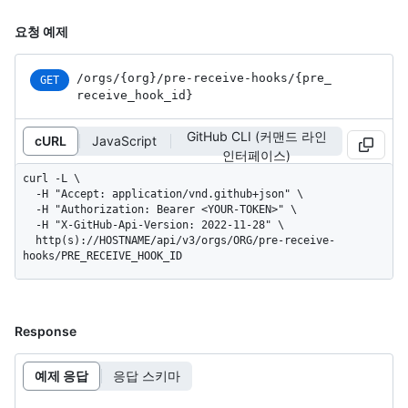
요청 예제
/orgs
/{org}
/pre-receive-hooks
/{pre_
GET
receive_
hook_
id}
GitHub CLI (커맨드 라인
cURL
JavaScript
인터페이스)
curl -L \

  -H "Accept: application/vnd.github+json" \

  -H "Authorization: Bearer <YOUR-TOKEN>" \

  -H "X-GitHub-Api-Version: 2022-11-28" \

  http(s)://HOSTNAME/api/v3/orgs/ORG/pre-receive-
hooks/PRE_RECEIVE_HOOK_ID
Response
예제 응답
응답 스키마