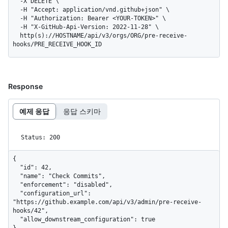
  -X DELETE \

  -H "Accept: application/vnd.github+json" \

  -H "Authorization: Bearer <YOUR-TOKEN>" \

  -H "X-GitHub-Api-Version: 2022-11-28" \

  http(s)://HOSTNAME/api/v3/orgs/ORG/pre-receive-
hooks/PRE_RECEIVE_HOOK_ID
Response
예제 응답
응답 스키마
Status: 200
{

  "id": 42,

  "name": "Check Commits",

  "enforcement": "disabled",

  "configuration_url": 
"https://github.example.com/api/v3/admin/pre-receive-
hooks/42",

  "allow_downstream_configuration": true

}