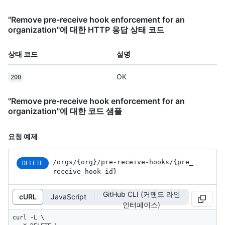
"Remove pre-receive hook enforcement for an
organization"에 대한 HTTP 응답 상태 코드
상태 코드
설명
OK
200
"Remove pre-receive hook enforcement for an
organization"에 대한 코드 샘플
요청 예제
/orgs
/{org}
/pre-receive-hooks
/{pre_
DELETE
receive_
hook_
id}
GitHub CLI (커맨드 라인
cURL
JavaScript
인터페이스)
curl -L \
