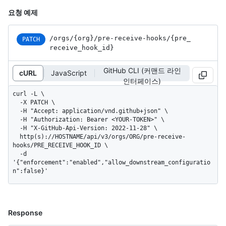
요청 예제
/orgs
/{org}
/pre-receive-hooks
/{pre_
PATCH
receive_
hook_
id}
GitHub CLI (커맨드 라인
cURL
JavaScript
인터페이스)
curl -L \

  -X PATCH \

  -H "Accept: application/vnd.github+json" \

  -H "Authorization: Bearer <YOUR-TOKEN>" \

  -H "X-GitHub-Api-Version: 2022-11-28" \

  http(s)://HOSTNAME/api/v3/orgs/ORG/pre-receive-
hooks/PRE_RECEIVE_HOOK_ID \

  -d 
'{"enforcement":"enabled","allow_downstream_configuratio
n":false}'
Response