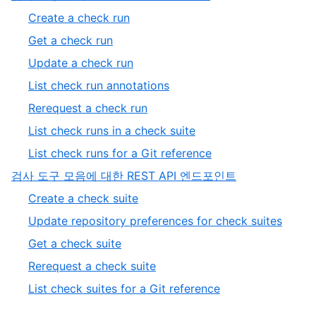
1
,
Create a check run
of
1
,
Get a check run
2
of
2
,
Update a check run
7
of
3
,
List check run annotations
7
of
4
,
Rerequest a check run
7
of
5
,
List check runs in a check suite
7
of
6
,
List check runs for a Git reference
7
of
7
,
검사 도구 모음에 대한 REST API 엔드포인트
7
of
2
,
Create a check suite
7
of
1
,
Update repository preferences for check suites
2
of
2
,
Get a check suite
5
of
3
,
Rerequest a check suite
5
of
4
,
List check suites for a Git reference
5
of
5