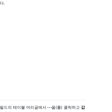
다.
한 필드의 테이블 머리글에서
을(를) 클릭하고
값