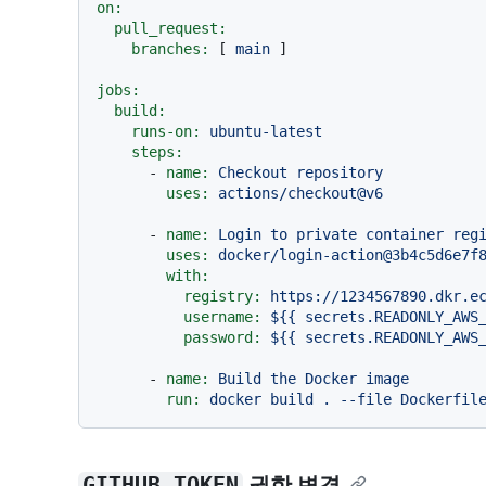
on:
pull_request:
branches:
 [ 
main
 ]

jobs:
build:
runs-on:
ubuntu-latest
steps:
-
name:
Checkout
repository
uses:
actions/checkout@v6
-
name:
Login
to
private
container
reg
uses:
docker/login-action@3b4c5d6e7f
with:
registry:
https://1234567890.dkr.e
username:
${{
secrets.READONLY_AWS
password:
${{
secrets.READONLY_AWS
-
name:
Build
the
Docker
image
run:
docker
build
.
--file
Dockerfil
GITHUB_TOKEN
권한 변경