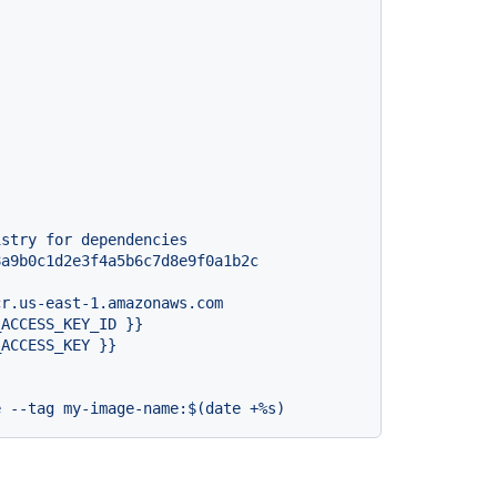
istry
for
dependencies
8a9b0c1d2e3f4a5b6c7d8e9f0a1b2c
cr.us-east-1.amazonaws.com
_ACCESS_KEY_ID
}}
_ACCESS_KEY
}}
e
--tag
my-image-name:$(date
+%s)