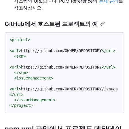
시스템의 URL입니다. POM Reference의
문제 관리
를
참조하십시오.
GitHub에서 호스트된 프로젝트의 예
<
project
>
<
url
>
https://github.com/OWNER/REPOSITORY
</
url
>
<
scm
>
<
url
>
https://github.com/OWNER/REPOSITORY
</
url
>
</
scm
>
<
issueManagement
>
<
url
>
https://github.com/OWNER/REPOSITORY/issues
</
url
>
</
issueManagement
>
</
project
>
pom.xml 파일에서 프로젝트 메타데이