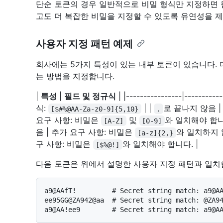
단순 토큰의 경우 일반적으로 비밀 형식만 지정하면 
고도 더 복잡한 비밀을 지정할 수 있도록 유연성을 
사용자 지정 패턴 예제
회사에는 5가지 특성이 있는 내부 토큰이 있습니다.
는 방법을 지정합니다.
|
특성
|
필드 및 정규식
| |----------------|-------
식:
| |
로 끝나지 않음 |
[$#%@AA-Za-z0-9]{5,10}
.
요구 사항: 비밀은
및
와 일치해야 합니
[A-Z]
[0-9]
음 | 추가 요구 사항: 비밀은
와 일치하지 않
[a-z]{2,}
구 사항: 비밀은
와 일치해야 합니다. |
[$%@!]
다음 토큰은 위에서 설명한 사용자 지정 패턴과 일치
a9@AAfT!         # Secret string match: a9@AA
ee95GG@ZA942@aa  # Secret string match: @ZA94