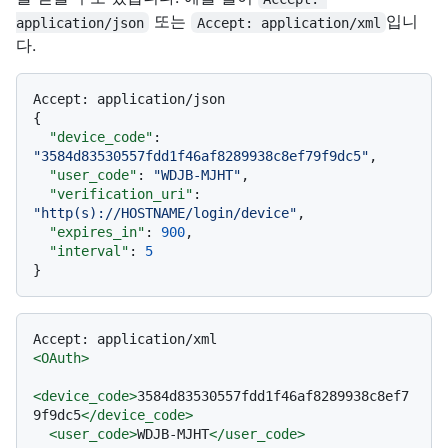
또는
입니
application/json
Accept: application/xml
다.
Accept
:
{
"device_code"
:
"3584d83530557fdd1f46af8289938c8ef79f9dc5"
,
"user_code"
:
"WDJB-MJHT"
,
"verification_uri"
:
"http(s)://HOSTNAME/login/device"
,
"expires_in"
:
900
,
"interval"
:
5
}
<
OAuth
>
<
device_code
>
3584d83530557fdd1f46af8289938c8ef7
9f9dc5
</
device_code
>
<
user_code
>
WDJB-MJHT
</
user_code
>