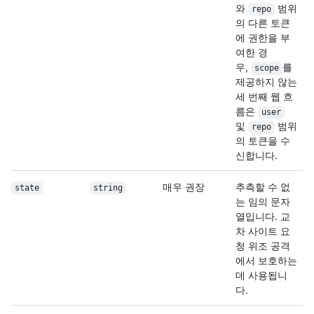
와
범위
repo
의 다른 토큰
에 권한을 부
여한 경
우,
를
scope
제공하지 않는
세 번째 웹 흐
름은
user
및
범위
repo
의 토큰을 수
신합니다.
매우 권장
추측할 수 없
state
string
는 임의 문자
열입니다. 교
차 사이트 요
청 위조 공격
에서 보호하는
데 사용됩니
다.