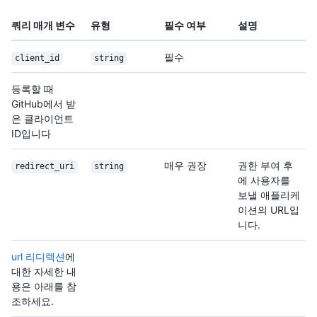
쿼리 매개 변수
유형
필수 여부
설명
필수
client_id
string
등록할 때
GitHub에서 받
은 클라이언트
ID입니다
매우 권장
권한 부여 후
redirect_uri
string
에 사용자를
보낼 애플리케
이션의 URL입
니다.
url 리디렉션
에
대한 자세한 내
용은 아래를 참
조하세요.