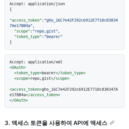
Accept
:
{
"access_token"
:
"gho_16C7e42F292c6912E7710c83834
7Ae178B4a"
,
"scope"
:
"repo,gist"
,
"token_type"
:
"bearer"
}
<
OAuth
>
<
token_type
>
bearer
</
token_type
>
<
scope
>
repo,gist
</
scope
>
<
access_token
>
gho_16C7e42F292c6912E7710c838347A
e178B4a
</
access_token
>
</
OAuth
>
3. 액세스 토큰을 사용하여 API에 액세스