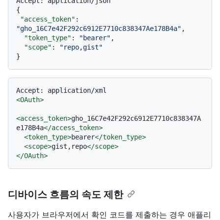
Accept
:
{
"access_token"
:
"gho_16C7e42F292c6912E7710c838347Ae178B4a"
,
"token_type"
:
"bearer"
,
"scope"
:
"repo,gist"
}
<
OAuth
>
<
access_token
>
gho_16C7e42F292c6912E7710c838347A
e178B4a
</
access_token
>
<
token_type
>
bearer
</
token_type
>
<
scope
>
gist,repo
</
scope
>
</
OAuth
>
디바이스 흐름의 속도 제한
사용자가 브라우저에서 확인 코드를 제출하는 경우 애플리