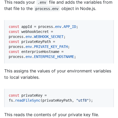
This reads your
file and adds the variables from
.env
that file to the
object in Node.js.
process.env
const
 appId = process.
env
.
APP_ID
const
 webhookSecret = 
process.
env
.
WEBHOOK_SECRET
const
 privateKeyPath = 
process.
env
.
PRIVATE_KEY_PATH
const
 enterpriseHostname = 
process.
env
.
ENTERPRISE_HOSTNAME
;
This assigns the values of your environment variables
to local variables.
const
 privateKey = 
fs.
readFileSync
(privateKeyPath, 
"utf8"
);
This reads the contents of your private key file.