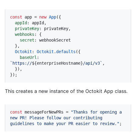
const
 app = 
new
App
({

appId
: appId,

privateKey
: privateKey,

webhooks
: {

secret
: webhookSecret

  },

Octokit
: 
Octokit
.
defaults
({

baseUrl
: 
`https://
${enterpriseHostname}
/api/v3`
,

  }),

});
This creates a new instance of the Octokit App class.
const
 messageForNewPRs = 
"Thanks for opening a 
new PR! Please follow our contributing 
guidelines to make your PR easier to review."
;