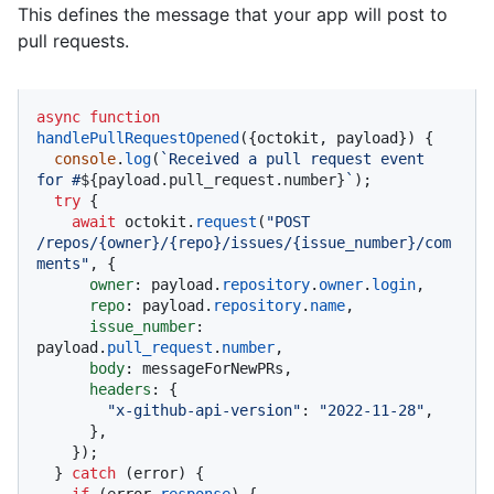
This defines the message that your app will post to
pull requests.
async
function
handlePullRequestOpened
(
{octokit, payload}
) {

console
.
log
(
`Received a pull request event 
for #
${payload.pull_request.number}
`
);

try
 {

await
 octokit.
request
(
"POST 
/repos/{owner}/{repo}/issues/{issue_number}/com
ments"
, {

owner
: payload.
repository
.
owner
.
login
,

repo
: payload.
repository
.
name
,

issue_number
: 
payload.
pull_request
.
number
,

body
: messageForNewPRs,

headers
: {

"x-github-api-version"
: 
"2022-11-28"
,

      },

    });

  } 
catch
 (error) {

if
 (error.
response
) {
