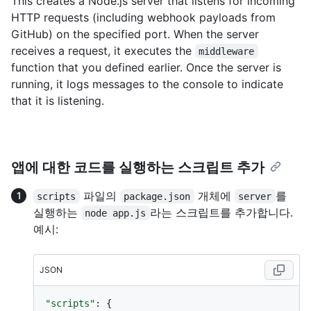
This creates a Node.js server that listens for incoming
HTTP requests (including webhook payloads from
GitHub) on the specified port. When the server
receives a request, it executes the
middleware
function that you defined earlier. Once the server is
running, it logs messages to the console to indicate
that it is listening.
앱에 대한 코드를 실행하는 스크립트 추가
파일의
개체에
를
scripts
package.json
server
실행하는
라는 스크립트를 추가합니다.
node app.js
예시:
JSON
"scripts"
:
{