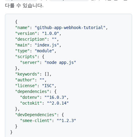
다를 수 있습니다.
{
"name"
:
"github-app-webhook-tutorial"
,
"version"
:
"1.0.0"
,
"description"
:
""
,
"main"
:
"index.js"
,
"type"
:
"module"
,
"scripts"
:
{
"server"
:
"node app.js"
}
,
"keywords"
:
[
]
,
"author"
:
""
,
"license"
:
"ISC"
,
"dependencies"
:
{
"dotenv"
:
"^16.0.3"
,
"octokit"
:
"^2.0.14"
}
,
"devDependencies"
:
{
"smee-client"
:
"^1.2.3"
}
}