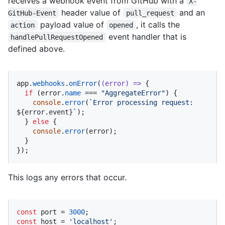
receives a webhook event from GitHub with a
X-
header value of
and an
GitHub-Event
pull_request
payload value of
, it calls the
action
opened
event handler that is
handlePullRequestOpened
defined above.
app.
webhooks
.
onError
(
(
error
) =>
 {

if
 (error.
name
 === 
"AggregateError"
) {

console
.
error
(
`Error processing request: 
${error.event}
`
);

  } 
else
 {

console
.
error
(error);

  }

});
This logs any errors that occur.
const
 port = 
3000
const
 host = 
'localhost'