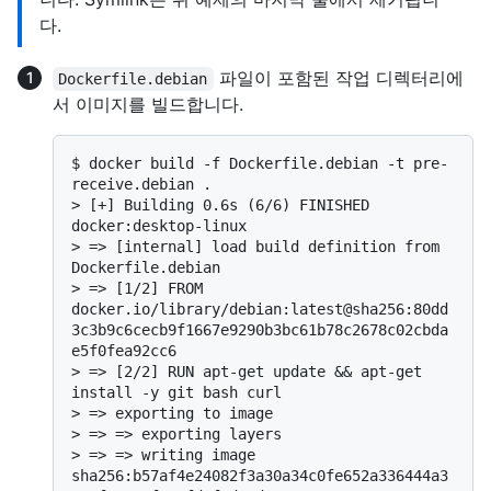
다.
파일이 포함된 작업 디렉터리에
Dockerfile.debian
서 이미지를 빌드합니다.
$ 
docker build -f Dockerfile.debian -t pre-
receive.debian .
> 
[+] Building 0.6s (6/6) FINISHED                                                                   
docker:desktop-linux
> 
=> [internal] load build definition from 
Dockerfile.debian
> 
=> [1/2] FROM 
docker.io/library/debian:latest@sha256:80dd
3c3b9c6cecb9f1667e9290b3bc61b78c2678c02cbda
e5f0fea92cc6
> 
=> [2/2] RUN apt-get update && apt-get 
install -y git bash curl
> 
=> exporting to image
> 
=> => exporting layers
> 
=> => writing image 
sha256:b57af4e24082f3a30a34c0fe652a336444a3