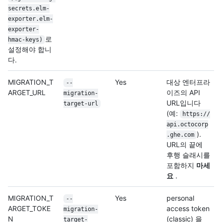
secrets.elm-
exporter.elm-
exporter-
로
hmac-keys)
설정해야 합니
다.
MIGRATION_T
Yes
대상 엔터프라
--
ARGET_URL
이즈의 API
migration-
URL입니다
target-url
(예:
https://
api.octocorp
).
.ghe.com
URL의 끝에
후행 슬래시를
포함하지
마세
요
.
MIGRATION_T
Yes
personal
--
ARGET_TOKE
access token
migration-
N
(classic) 을
target-