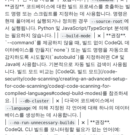
**권장**. 코드베이스에 대한 빌드 프로세스를 호출하는 빌
드 명령 또는 스크립트를 지정하는 데 사용합니다. 명령은
현재 폴더에서 실행되거나 정의된 경우
에
--source-root
서 실행됩니다. Python 및 JavaScript/TypeScript 분석에
는 필요하지 않습니다. | |
|
| **권장**.
--build-mode
`--command`를 제공하지 않을 때, 빌드 없이 CodeQL 데
이터베이스를 만들지(`none`) 또는 빌드 명령을 자동으로
감지하도록 시도할지(`autobuild`)를 지정하려면 C# 및
Java에 사용합니다. 기본적으로 자동 빌드 검색이 사용됩
니다. 빌드 모드 비교는 [CodeQL 빌드 모드](/code-
security/code-scanning/creating-an-advanced-setup-
for-code-scanning/codeql-code-scanning-for-
compiled-languages#codeql-build-modes)를 참조하세
요. | |
|
| 다국어 코드베이스에서
--db-cluster
에 의해 지정된 각 언어에 대해 하나의 데이터
--language
베이스를 생성하는 데 사용합니다. |
|
|
| **권장**.
--no-run-unnecessary-builds
CodeQL CLI 빌드를 모니터링할 필요가 없는 언어(예: