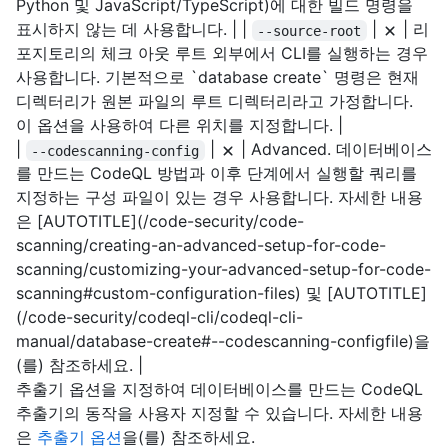
Python 및 JavaScript/TypeScript)에 대한 빌드 명령을
표시하지 않는 데 사용합니다. | |
|
| 리
--source-root
포지토리의 체크 아웃 루트 외부에서 CLI를 실행하는 경우
사용합니다. 기본적으로 `database create` 명령은 현재
디렉터리가 원본 파일의 루트 디렉터리라고 가정합니다.
이 옵션을 사용하여 다른 위치를 지정합니다. |
|
|
| Advanced. 데이터베이스
--codescanning-config
를 만드는 CodeQL 방법과 이후 단계에서 실행할 쿼리를
지정하는 구성 파일이 있는 경우 사용합니다. 자세한 내용
은 [AUTOTITLE](/code-security/code-
scanning/creating-an-advanced-setup-for-code-
scanning/customizing-your-advanced-setup-for-code-
scanning#custom-configuration-files) 및 [AUTOTITLE]
(/code-security/codeql-cli/codeql-cli-
manual/database-create#--codescanning-configfile)을
(를) 참조하세요. |
추출기 옵션을 지정하여 데이터베이스를 만드는 CodeQL
추출기의 동작을 사용자 지정할 수 있습니다. 자세한 내용
은
추출기 옵션
을(를) 참조하세요.