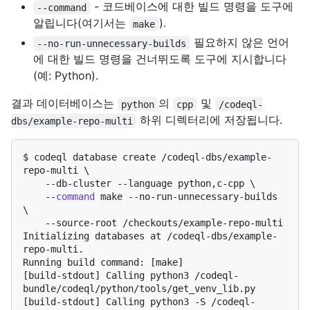
- 코드베이스에 대한 빌드 명령을 도구에
--command
알립니다(여기서는
).
make
필요하지 않은 언어
--no-run-unnecessary-builds
에 대한 빌드 명령을 건너뛰도록 도구에 지시합니다
(예: Python).
결과 데이터베이스는
의
및
python
cpp
/codeql-
하위 디렉터리에 저장됩니다.
dbs/example-repo-multi
$ 
codeql database create /codeql-dbs/example-
repo-multi \

    --db-cluster --language python,c-cpp \

    --
command
 make --no-run-unnecessary-builds 
\

    --source-root /checkouts/example-repo-multi
Initializing databases at /codeql-dbs/example-
repo-multi.

Running build command: [make]

[build-stdout] Calling python3 /codeql-
bundle/codeql/python/tools/get_venv_lib.py

[build-stdout] Calling python3 -S /codeql-