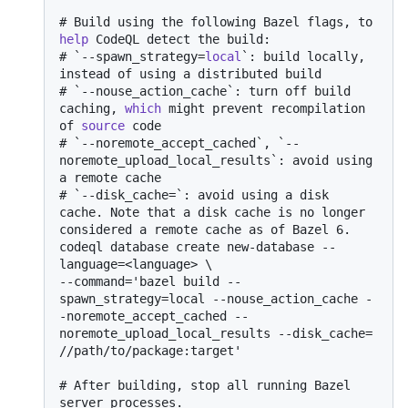
# 
Build using the following Bazel flags, to 
help
 CodeQL detect the build:
# 
`--spawn_strategy=
local
`: build locally, 
instead of using a distributed build
# 
`--nouse_action_cache`: turn off build 
caching, 
which
 might prevent recompilation 
of 
source
 code
# 
`--noremote_accept_cached`, `--
noremote_upload_local_results`: avoid using 
a remote cache
# 
`--disk_cache=`: avoid using a disk 
cache. Note that a disk cache is no longer 
considered a remote cache as of Bazel 6.
codeql database create new-database --
language=<language> \

--command='bazel build --
spawn_strategy=local --nouse_action_cache -
-noremote_accept_cached --
noremote_upload_local_results --disk_cache= 
# 
After building, stop all running Bazel 
server processes.