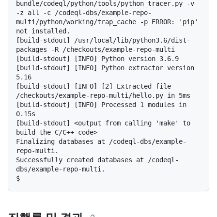
bundle/codeql/python/tools/python_tracer.py -v 
-z all -c /codeql-dbs/example-repo-
multi/python/working/trap_cache -p ERROR: 'pip' 
not installed.

[build-stdout] /usr/local/lib/python3.6/dist-
packages -R /checkouts/example-repo-multi

[build-stdout] [INFO] Python version 3.6.9

[build-stdout] [INFO] Python extractor version 
5.16

[build-stdout] [INFO] [2] Extracted file 
/checkouts/example-repo-multi/hello.py in 5ms

[build-stdout] [INFO] Processed 1 modules in 
0.15s

[build-stdout] <output from calling 'make' to 
build the C/C++ code>

Finalizing databases at /codeql-dbs/example-
repo-multi.

Successfully created databases at /codeql-
$