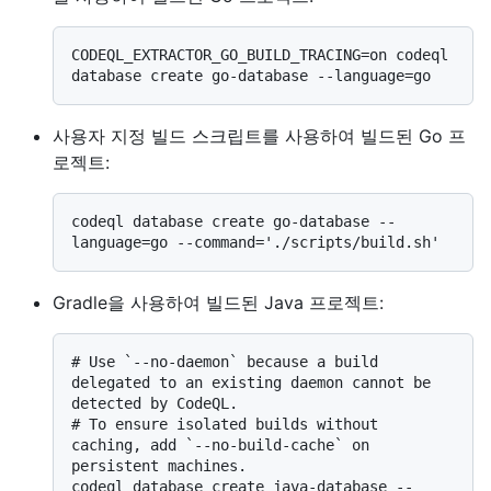
CODEQL_EXTRACTOR_GO_BUILD_TRACING=on codeql 
사용자 지정 빌드 스크립트를 사용하여 빌드된 Go 프
로젝트:
codeql database create go-database --
Gradle을 사용하여 빌드된 Java 프로젝트:
# 
Use `--no-daemon` because a build 
delegated to an existing daemon cannot be 
detected by CodeQL.
# 
To ensure isolated builds without 
caching, add `--no-build-cache` on 
persistent machines.
codeql database create java-database --