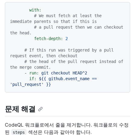
with:
# We must fetch at least the 
immediate parents so that if this is
# a pull request then we can checkout 
the head.
fetch-depth:
2
# If this run was triggered by a pull 
request event, then checkout
# the head of the pull request instead of 
the merge commit.
-
run:
git
checkout
HEAD^2
if:
${{
github.event_name
==
'pull_request'
}}
문제 해결
CodeQL 워크플로에서 줄을 제거합니다. 워크플로의 수정
된
섹션은 다음과 같아야 합니다.
steps