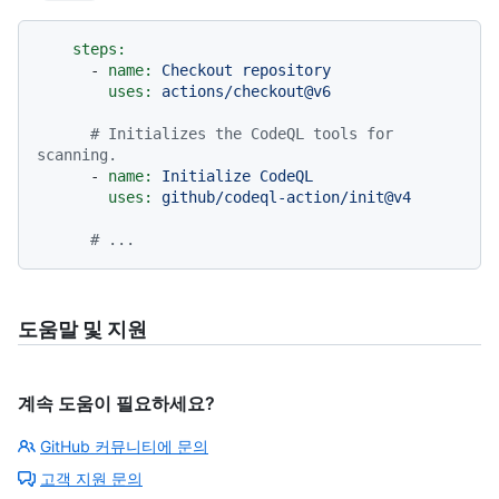
steps:
-
name:
Checkout
repository
uses:
actions/checkout@v6
# Initializes the CodeQL tools for 
scanning.
-
name:
Initialize
CodeQL
uses:
github/codeql-action/init@v4
# ...
도움말 및 지원
계속 도움이 필요하세요?
GitHub 커뮤니티에 문의
고객 지원 문의