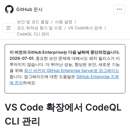
Skip
to
GitHub 문서
main
content
보안 및 코드 품질
/
사용 설명
/
코드 취약성 찾기 및 수정
/
VS Code에서 검색
/
CodeQL CLI 관리
이 버전의 GitHub Enterprise는 다음 날짜에 중단되었습니다.
2026-07-01
.
중요한 보안 문제에 대해서도 패치 릴리스가 이
루어지지 않습니다. 더 뛰어난 성능, 향상된 보안, 새로운 기능
을 위해
최신 버전의 GitHub Enterprise Server로 업그레이드
합니다. 업그레이드에 대한 도움말은
GitHub Enterprise 지원
에 문의
하세요.
VS Code 확장에서 CodeQL
CLI 관리