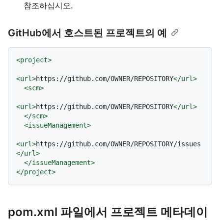
참조하십시오.
GitHub에서 호스트된 프로젝트의 예
<
project
>
<
url
>
https://github.com/OWNER/REPOSITORY
</
url
>
<
scm
>
<
url
>
https://github.com/OWNER/REPOSITORY
</
url
>
</
scm
>
<
issueManagement
>
<
url
>
https://github.com/OWNER/REPOSITORY/issues
</
url
>
</
issueManagement
>
</
project
>
pom.xml 파일에서 프로젝트 메타데이