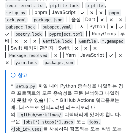
,
|
,
requirements.txt
pipfile.lock
pipfile
| | pnpm | JavaScript |
|
|
|
setup.py
pnpm-
|
| | 술집 | Dart |
|
|
|
lock.yaml
package.json
|
| | 시 | Python |
|
|
pubspec.lock
pubspec.yaml
|
|
| | RubyGems | 루
poetry.lock
pyproject.toml
비 |
|
|
|
|
,
Gemfile.lock
Gemfile
*.gemspec
| | Swift 패키지 관리자 | Swift |
|
|
|
|
| | Yarn | JavaScript |
|
|
Package.resolved
|
|
|
yarn.lock
package.json
참고
*
파일 내에 Python 종속성을 나열하는 경
setup.py
우 프로젝트의 모든 종속성을 구문 분석하고 나열하
지 못할 수 있습니다. * GitHub Actions 워크플로는
매니페스트로 인식되려면 리포지토리 내
의
디렉터리에 있어야 합니다.
.github/workflows/
구문
또는
jobs[*].steps[*].uses
jobs.
를 사용하여 참조되는 모든 작업 또는
<job_id>.uses