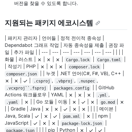
버전을 찾을 수 있도록 합니다.
지원되는 패키지 에코시스템
| 패키지 관리자 | 언어들 | 정적 전이적 종속성 |
Dependabot 그래프 작업 | 자동 종속성을 제출 | 권장 파
일 | 추가 파일 | | --- | --- | --- | --- | --- | --- | --- | | | |
화물 | 러스트 |
|
|
|
|
|
Cargo.lock
Cargo.toml
| 작성기 | PHP |
|
|
|
|
composer.lock
| | 누겟 | .NET 언어(C#, F#, VB), C++ |
composer.json
|
|
|
,
,
,
.csproj
.vbproj
.nuspec
|
| | GitHub
.vcxproj``.fsproj
packages.config
Actions 워크플로우 | YAML |
|
|
|
,
.yml
|
| | Go 모듈 | 이동 |
|
|
|
|
.yaml
go.mod
| | Gradle | Java |
|
|
|
|
| | | | 메이븐 |
Java, Scala |
|
|
|
|
| | npm |
pom.xml
JavaScript |
|
|
|
|
package-lock.json
| | | | pip | Python |
|
|
|
package.json