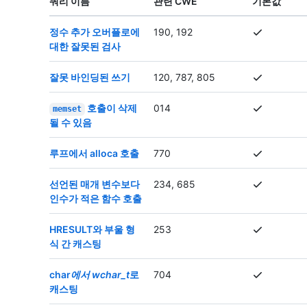
쿼리 이름
관련 CWE
기본값
정수 추가 오버플로에
190, 192
대한 잘못된 검사
잘못 바인딩된 쓰기
120, 787, 805
호출이 삭제
014
memset
될 수 있음
루프에서 alloca 호출
770
선언된 매개 변수보다
234, 685
인수가 적은 함수 호출
HRESULT와 부울 형
253
식 간 캐스팅
char
에서 wchar_t
로
704
캐스팅