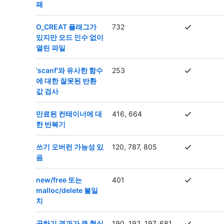
패
O_CREAT 플래그가
732
있지만 모드 인수 없이
열린 파일
'scanf'와 유사한 함수
253
에 대한 잘못된 반환
값 검사
만료된 컨테이너에 대
416, 664
한 반복기
쓰기 오버런 가능성 있
120, 787, 805
음
new/free 또는
401
malloc/delete 불일
치
곱하기 결과가 큰 형식
190, 192, 197, 681