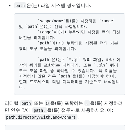
은(는) 파일 시스템 경로입니다.
path
        `scope/name`을(를) 지정하면 `range` 
및 `path`은(는) 선택 사항입니다. 

        `range`이(가) 누락되면 지정된 팩의 최신 
버전을 의미합니다. 

        `path`이(가) 누락되면 지정된 팩의 기본 
쿼리 도구 모음을 의미합니다.

        `path`은(는) `*.ql` 쿼리 파일, 하나 이
상의 쿼리를 포함하는 디렉터리, 또는 `.qls` 쿼리 
도구 모음 파일 중 하나일 수 있습니다. 팩 이름을 
지정하지 않은 경우 `path`을(를) 제공해야 하며, 
현재 프로세스의 작업 디렉터리를 기준으로 해석됩니
리터럴
또는
을(를) 포함하는
을(를) 지정하려
path
@
:
면 인수 앞에
을(를) 접두사로 사용하세요. 예:
path:
.
path:directory/with:and@/chars