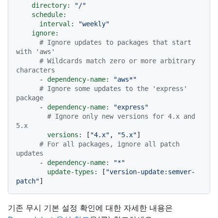
directory:
"/"
schedule:
interval:
"weekly"
ignore:
# Ignore updates to packages that start 
with 'aws'
# Wildcards match zero or more arbitrary 
characters
-
dependency-name:
"aws*"
# Ignore some updates to the 'express' 
package
-
dependency-name:
"express"
# Ignore only new versions for 4.x and 
5.x
versions:
 [
"4.x"
, 
"5.x"
]

# For all packages, ignore all patch 
updates
-
dependency-name:
"*"
update-types:
 [
"version-update:semver-
patch"
기존 무시 기본 설정 확인에 대한 자세한 내용은