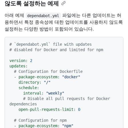
않도록 설정하는 예제
아래 예제
파일에는 다른 업데이트는 허
dependabot.yml
용하면서 특정 종속성에 대한 업데이트를 사용하지 않도록
설정하는 다양한 방법이 포함되어 있습니다.
# `dependabot.yml` file with updates
# disabled for Docker and limited for npm
version:
2
updates:
# Configuration for Dockerfile
-
package-ecosystem:
"docker"
directory:
"/"
schedule:
interval:
"weekly"
# Disable all pull requests for Docker 
dependencies
open-pull-requests-limit:
0
# Configuration for npm
-
package-ecosystem:
"npm"