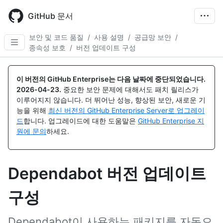
Skip
to
GitHub 문서
main
content
보안 및 코드 품질
/
사용 설명
/
공급망 보안
/
종속성 보호
/
버전 업데이트 구성
이 버전의 GitHub Enterprise는 다음 날짜에 중단되었습니다.
2026-04-23
.
중요한 보안 문제에 대해서도 패치 릴리스가
이루어지지 않습니다. 더 뛰어난 성능, 향상된 보안, 새로운 기
능을 위해
최신 버전의 GitHub Enterprise Server로 업그레이
드
합니다. 업그레이드에 대한 도움말은
GitHub Enterprise 지
원에 문의
하세요.
Dependabot 버전 업데이트
구성
Dependabot이 사용하는 패키지를 자동으