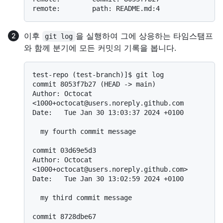
이후
을 실행하여 그에 상응하는 타임스탬프
git log
와 함께 분기에 모든 커밋의 기록을 봅니다.
test-repo (test-branch)]$ git log

commit 8053f7b27 (HEAD -> main)

Author: Octocat 
<1000+octocat@users.noreply.github.com

Date:   Tue Jan 30 13:03:37 2024 +0100

  my fourth commit message

commit 03d69e5d3

Author: Octocat 
<1000+octocat@users.noreply.github.com>

Date:   Tue Jan 30 13:02:59 2024 +0100

  my third commit message

commit 8728dbe67
