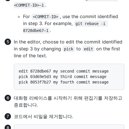
.
<COMMIT-ID>~1
For
, use the commit identified
<COMMIT-ID>
in step 3. For example,
git rebase -i 
.
8728dbe67~1
In the editor, choose to edit the commit identified
in step 3 by changing
to
on the first
pick
edit
line of the text.
edit 8728dbe67 my second commit message

pick 03d69e5d3 my third commit message

대화형 리베이스를 시작하기 위해 편집기를 저장하고
종료합니다.
코드에서 비밀을 제거합니다.