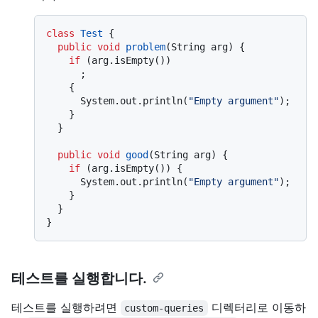
class
Test
 {

public
void
problem
(String arg)
 {

if
 (arg.isEmpty())

      ;

    {

      System.out.println(
"Empty argument"
);

    }

  }

public
void
good
(String arg)
 {

if
 (arg.isEmpty()) {

      System.out.println(
"Empty argument"
);

    }

  }

테스트를 실행합니다.
테스트를 실행하려면
디렉터리로 이동하
custom-queries