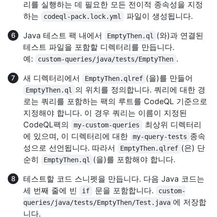
리를 실행하는 데 필요한 모든 전이적 종속성을 지정
하는
파일이 생성됩니다.
codeql-pack.lock.yml
Java 테스트 팩 내에서
(와)과 연결된
EmptyThen.ql
테스트 파일을 포함할 디렉터리를 만듭니다.
예:
.
custom-queries/java/tests/EmptyThen
새 디렉터리에서
(을)를 만들어
EmptyThen.qlref
의 위치를 정의합니다. 쿼리에 대한 경
EmptyThen.ql
로는 쿼리를 포함하는 팩의 루트를 CodeQL 기준으로
지정해야 합니다. 이 경우 쿼리는 이름이 지정된
CodeQL팩의
최상위 디렉터리
my-custom-queries
에 있으며, 이 디렉터리에 대한
종속
my-query-tests
성으로 선언됩니다. 따라서
(은) 단
EmptyThen.qlref
순히
(을)를 포함해야 합니다.
EmptyThen.ql
테스트할 코드 스니펫을 만듭니다. 다음 Java 코드는
세 번째 줄에 빈
문을 포함합니다.
if
custom-
에 저장합
queries/java/tests/EmptyThen/Test.java
니다.