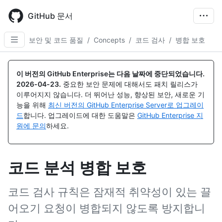
Skip
to
GitHub 문서
main
content
보안 및 코드 품질
/
Concepts
/
코드 검사
/
병합 보호
이 버전의 GitHub Enterprise는 다음 날짜에 중단되었습니다.
2026-04-23
.
중요한 보안 문제에 대해서도 패치 릴리스가
이루어지지 않습니다. 더 뛰어난 성능, 향상된 보안, 새로운 기
능을 위해
최신 버전의 GitHub Enterprise Server로 업그레이
드
합니다. 업그레이드에 대한 도움말은
GitHub Enterprise 지
원에 문의
하세요.
코드 분석 병합 보호
코드 검사 규칙은 잠재적 취약성이 있는 끌
어오기 요청이 병합되지 않도록 방지합니