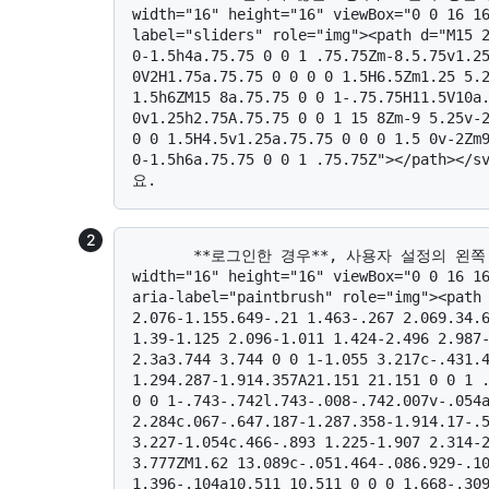
width="16" height="16" viewBox="0 0 16 1
label="sliders" role="img"><path d="M15 2
0-1.5h4a.75.75 0 0 1 .75.75Zm-8.5.75v1.25
0V2H1.75a.75.75 0 0 0 0 1.5H6.5Zm1.25 5.2
1.5h6ZM15 8a.75.75 0 0 1-.75.75H11.5V10a.
0v1.25h2.75A.75.75 0 0 1 15 8Zm-9 5.25v-2
0 0 1.5H4.5v1.25a.75.75 0 0 0 1.5 0v-2Zm9
0-1.5h6a.75.75 0 0 1 .75.75Z"></p
       **로그인한 경우**, 사용자 설정의 왼쪽 사이드바에서 **<svg version="1.1" 
width="16" height="16" viewBox="0 0 16 16
aria-label="paintbrush" role="img"><path 
2.076-1.155.649-.21 1.463-.267 2.069.34.6
1.39-1.125 2.096-1.011 1.424-2.496 2.987-
2.3a3.744 3.744 0 0 1-1.055 3.217c-.431.
1.294.287-1.914.357A21.151 21.151 0 0 1 .
0 0 1-.743-.742l.743-.008-.742.007v-.054
2.284c.067-.647.187-1.287.358-1.914.17-.5
3.227-1.054c.466-.893 1.225-1.907 2.314-
3.777ZM1.62 13.089c-.051.464-.086.929-.10
1.396-.104a10.511 10.511 0 0 0 1.668-.309