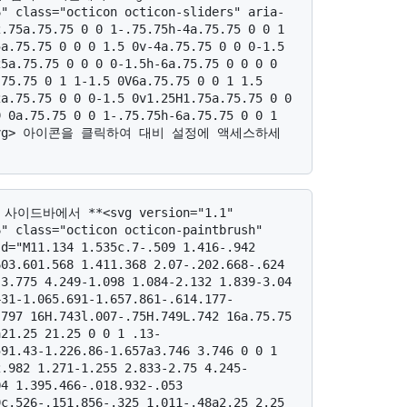
6" class="octicon octicon-sliders" aria-
.75a.75.75 0 0 1-.75.75h-4a.75.75 0 0 1 
a.75.75 0 0 0 1.5 0v-4a.75.75 0 0 0-1.5 
5a.75.75 0 0 0 0-1.5h-6a.75.75 0 0 0 0 
75.75 0 1 1-1.5 0V6a.75.75 0 0 1 1.5 
a.75.75 0 0 0-1.5 0v1.25H1.75a.75.75 0 0 
 0a.75.75 0 0 1-.75.75h-6a.75.75 0 0 1 
ath></svg> 아이콘을 클릭하여 대비 설정에 액세스하세
" class="octicon octicon-paintbrush" 
d="M11.134 1.535c.7-.509 1.416-.942 
03.601.568 1.411.368 2.07-.202.668-.624 
3.775 4.249-1.098 1.084-2.132 1.839-3.04 
431-1.065.691-1.657.861-.614.177-
797 16H.743l.007-.75H.749L.742 16a.75.75 
a21.25 21.25 0 0 1 .13-
91.43-1.226.86-1.657a3.746 3.746 0 0 1 
2.982 1.271-1.255 2.833-2.75 4.245-
4 1.395.466-.018.932-.053 
c.526-.151.856-.325 1.011-.48a2.25 2.25 