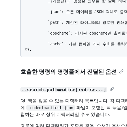
          _(기본값)_: 명령줄 인수를 한 줄에 하나씩 출력합니다.

          `json`: 모든 데이터를 JSON 객체로 출력합니다.

          `path`: 계산된 라이브러리 경로만 인쇄합니다.

          `dbscheme`: 감지된 dbscheme만 출력합니다.

          `cache`: 기본 컴파일 캐시 위치를 출력하며, 없을 경우에는 아무것도 출력하지 않습니
호출한 명령의 명령줄에서 전달된 옵션
--search-path=<dir>[:<dir>...]
QL 팩을 찾을 수 있는 디렉터리 목록입니다. 각 디렉
에
파일이 포함된 팩 묶음)일
.codeqlmanifest.json
함하는 바로 상위 디렉터리일 수도 있습니다.
경로에 여러 디렉터리가 포함된 경우, 순서가 우선순