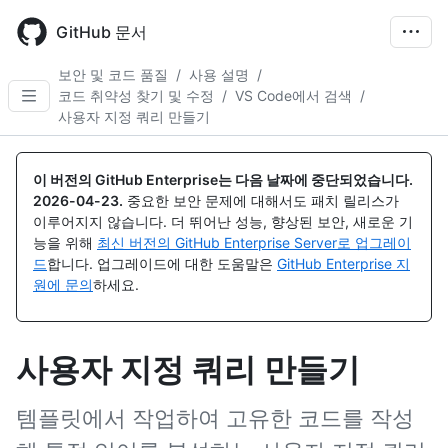
Skip
to
GitHub 문서
main
content
보안 및 코드 품질
/
사용 설명
/
코드 취약성 찾기 및 수정
/
VS Code에서 검색
/
사용자 지정 쿼리 만들기
이 버전의 GitHub Enterprise는 다음 날짜에 중단되었습니다.
2026-04-23
.
중요한 보안 문제에 대해서도 패치 릴리스가
이루어지지 않습니다. 더 뛰어난 성능, 향상된 보안, 새로운 기
능을 위해
최신 버전의 GitHub Enterprise Server로 업그레이
드
합니다. 업그레이드에 대한 도움말은
GitHub Enterprise 지
원에 문의
하세요.
사용자 지정 쿼리 만들기
템플릿에서 작업하여 고유한 코드를 작성