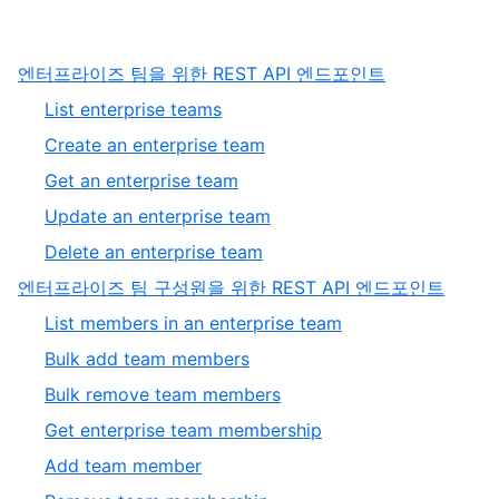
,
엔터프라이즈 팀을 위한 REST API 엔드포인트
1
,
List enterprise teams
of
1
,
Create an enterprise team
3
of
2
,
Get an enterprise team
5
of
3
,
Update an enterprise team
5
of
4
,
Delete an enterprise team
5
of
5
,
엔터프라이즈 팀 구성원을 위한 REST API 엔드포인트
5
of
2
,
List members in an enterprise team
5
of
1
,
Bulk add team members
3
of
2
,
Bulk remove team members
6
of
3
,
Get enterprise team membership
6
of
4
,
Add team member
6
of
5