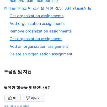
,
Remove team membership
6
of
6
,
엔터프라이즈 팀 조직을 위한 REST API 엔드포인트
6
of
3
,
Get organization assignments
6
of
1
,
Add organization assignments
3
of
2
,
Remove organization assignments
6
of
3
,
Get organization assignment
6
of
4
,
Add an organization assignment
6
of
5
,
Delete an organization assignment
6
of
6
6
of
6
도움말 및 지원
필요한 항목을 찾으셨나요?
예
아니요
개인 정보 보호 정책