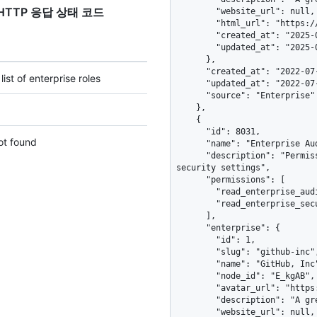
에 대한 HTTP 응답 상태 코드
        "website_url": null,

        "html_url": "https://github.com/enterprises/github-inc",

        "created_at": "2025-07-17T18:00:58Z",

        "updated_at": "2025-07-17T18:00:58Z"

      },

      "created_at": "2022-07-04T22:19:11Z",

ist of enterprise roles
      "updated_at": "2022-07-04T22:20:11Z",

      "source": "Enterprise"

    },

    {

      "id": 8031,

ot found
      "name": "Enterprise Auditor",

      "description": "Permissions to read enterprise audit logs and 
security settings",

      "permissions": [

        "read_enterprise_audit_logs",

        "read_enterprise_security_configuration"

      ],

      "enterprise": {

        "id": 1,

        "slug": "github-inc",

        "name": "GitHub, Inc",

        "node_id": "E_kgAB",

        "avatar_url": "https://github.com/images/error/octocat_happy.gif",

        "description": "A great enterprise",

        "website_url": null,
