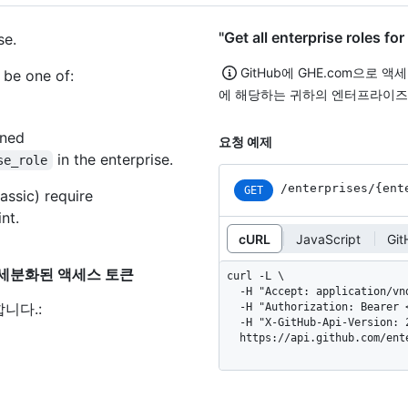
"Get all enterprise roles
se.
GitHub에 GHE.com으로 
 be one of:
에 해당하는 귀하의 엔터프라이즈
ined
요청 예제
in the enterprise.
se_role
/enterprises
/{ent
GET
assic) require
nt.
cURL
JavaScript
Gi
"에 대한 세분화된 액세스 토큰
curl -L \

  -H "Accept: application/vnd.github+json" \

합니다.
:
  -H "Authorization: Bearer <YOUR-TOKEN>" \

  -H "X-GitHub-Api-Version: 2026-03-10" \

  https://api.github.com/en