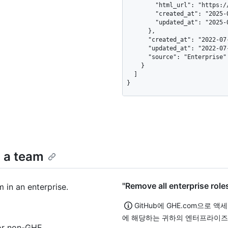
        "html_url": "https://github.com/enterprises/github-inc",

        "created_at": "2025-07-17T18:00:58Z",

        "updated_at": "2025-07-17T18:00:58Z"

      },

      "created_at": "2022-07-04T22:19:11Z",

      "updated_at": "2022-07-04T22:20:11Z",

      "source": "Enterprise"

    }

  ]

}
m a team
"Remove all enterprise r
 in an enterprise.
GitHub에 GHE.com으로 
에 해당하는 귀하의 엔터프라이즈
for non-GHE.