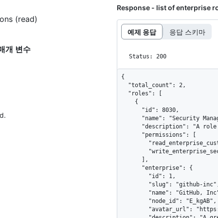
Response - list of enterprise r
ions (read)
예제 응답
응답 스키마
대한 매개 변수
Status: 200
{

  "total_count": 2,

  "roles": [

    {

      "id": 8030,

d.
      "name": "Security Manager",

      "description": "A role for security managers",

      "permissions": [

        "read_enterprise_custom_enterprise_role",

        "write_enterprise_security_configuration"

      ],

      "enterprise": {

        "id": 1,

        "slug": "github-inc",

        "name": "GitHub, Inc",

        "node_id": "E_kgAB",

        "avatar_url": "https://github.com/images/error/octocat_happy.gif",

        "description": "A great enterprise",
