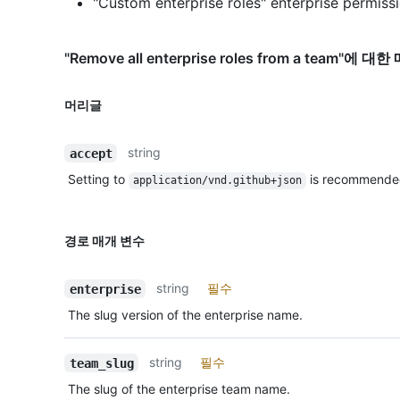
"Custom enterprise roles" enterprise permissi
"Remove all enterprise roles from a team"에 
머리글
string
accept
Setting to
is recommende
application/vnd.github+json
경로 매개 변수
string
필수
enterprise
The slug version of the enterprise name.
string
필수
team_slug
The slug of the enterprise team name.