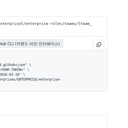
enterprise}
/enterprise-roles
/teams
/{team_
tHub CLI (커맨드 라인 인터페이스)