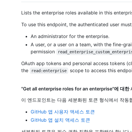
Lists the enterprise roles available in this enterpri
To use this endpoint, the authenticated user must
An administrator for the enterprise.
A user, or a user on a team, with the fine-gra
permission
read_enterprise_custom_enterpri
OAuth app tokens and personal access tokens (cl
the
scope to access this endpoi
read:enterprise
"Get all enterprise roles for an enterprise
이 엔드포인트는 다음 세분화된 토큰 형식에서 작동
GitHub 앱 사용자 액세스 토큰
GitHub 앱 설치 액세스 토큰
세분화된 토큰은 필수 권한 집합을 포함해야 합니다.: