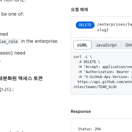
요청 예제
 be one of:
/enterprises
/{
DELETE
slug}
ined
in the enterprise.
ise_role
cURL
JavaScript
Gi
assic) need
curl -L \

.
  -X DELETE \

  -H "Accept: application/vnd.github+json" \

  -H "Authorization: Bearer <YOUR-TOKEN>" \

  -H "X-GitHub-Api-Version: 2026-03-10" \

에 대한 세분화된 액세스 토큰
  https://api.github.com/enterprises/ENTERPRISE/enterprise-
roles/teams/TEAM_SLUG
합니다.
:
Response
Status: 204