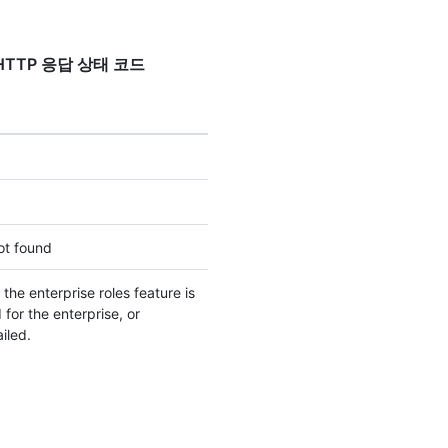
 대한 HTTP 응답 상태 코드
ot found
the enterprise roles feature is
 for the enterprise, or
ailed.