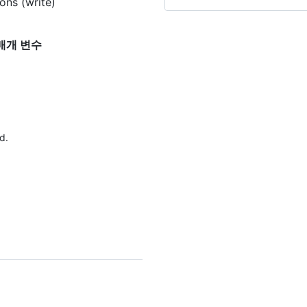
ons (write)
대한 매개 변수
d.