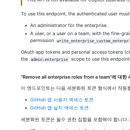
To use this endpoint, the authenticated user must
An administrator for the enterprise.
A user, or a user on a team, with the fine-gra
permission
write_enterprise_custom_enterpr
OAuth app tokens and personal access tokens (cl
the
scope to use this endpoint
admin:enterprise
"Remove all enterprise roles from a team"
이 엔드포인트는 다음 세분화된 토큰 형식에서 작동
GitHub 앱 사용자 액세스 토큰
GitHub 앱 설치 액세스 토큰
세분화된 토큰은 필수 권한 집합을 포함해야 합니다.: